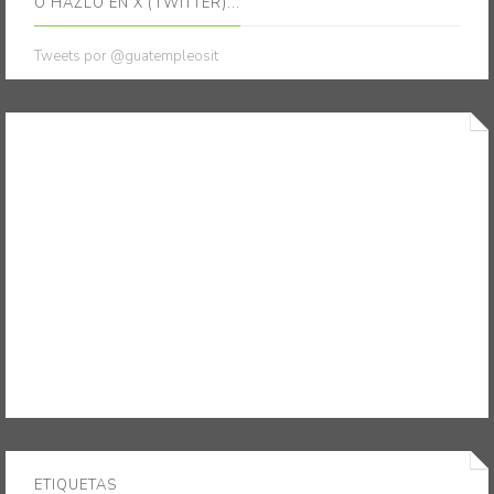
O HAZLO EN X (TWITTER)...
Tweets por @guatempleosit
ETIQUETAS