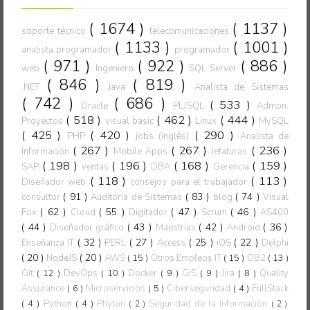
( 1674 )
( 1137 )
soporte técnico
telecomunicaciones
( 1133 )
( 1001 )
analista programador
programador
( 971 )
( 922 )
( 886 )
web
Ingeniero
SQL Server
( 846 )
( 819 )
.NET
Java
Analista de Sistemas
( 742 )
( 686 )
( 533 )
Oracle
PL/SQL
Admon.
( 518 )
( 462 )
( 444 )
Proyectos
visual basic
Linux
MySQL
( 425 )
( 420 )
( 290 )
PHP
jobs (inglés)
Analista de
( 267 )
( 267 )
( 236 )
Información
Mobile Apps
Jefaturas
( 198 )
( 196 )
( 168 )
( 159 )
SAP
ventas
DBA
Gerencia
( 118 )
( 113 )
Diseñador web
consejos para el trabajador
( 91 )
( 83 )
( 74 )
consultor
Auditoría de Sistemas
blog
Visual
( 62 )
( 55 )
( 47 )
( 46 )
Fox
Cloud
Digitador
Scrum
AS400
( 44 )
( 43 )
( 42 )
( 36 )
Diseñador gráfico
Maestrías
Android
( 32 )
( 27 )
( 25 )
( 22 )
Enseñanza IT
PERL
Access
iOS
Delphi
( 20 )
( 20 )
NodeJS
AWS
( 15 )
Otros Empleos IT
( 15 )
DB2
( 13 )
Git
( 12 )
DevOps
( 10 )
Docker
( 9 )
GIS
( 9 )
Jira
( 8 )
Quality
Assurance
( 6 )
Microservicios
( 5 )
Ciberseguridad
( 4 )
FullStack
( 4 )
Python
( 4 )
Phyton
Seguridad de la Información
( 2 )
( 2 )