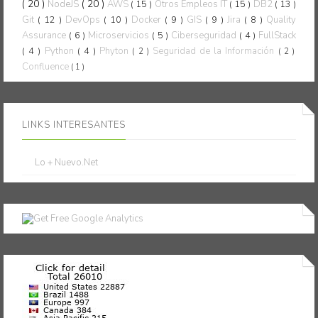
( 20 )
( 20 )
NodeJS
AWS
( 15 )
Otros Empleos IT
( 15 )
DB2
( 13 )
Git
( 12 )
DevOps
( 10 )
Docker
( 9 )
GIS
( 9 )
Jira
( 8 )
Quality
Assurance
( 6 )
Microservicios
( 5 )
Ciberseguridad
( 4 )
FullStack
( 4 )
Python
( 4 )
Phyton
Seguridad de la Información
( 2 )
( 2 )
Confluence
( 1 )
LINKS INTERESANTES
Lo + Nuevo.Net