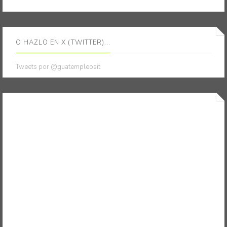
O HAZLO EN X (TWITTER)...
Tweets por @guatempleosit