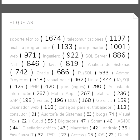
ETIQUETAS
( 1674 )
( 1137 )
soporte técnico
telecomunicaciones
( 1133 )
( 1001 )
analista programador
programador
( 971 )
( 922 )
( 886 )
web
Ingeniero
SQL Server
( 846 )
( 819 )
.NET
Java
Analista de Sistemas
( 742 )
( 686 )
( 533 )
Oracle
PL/SQL
Admon.
( 518 )
( 462 )
( 444 )
Proyectos
visual basic
Linux
MySQL
( 425 )
( 420 )
( 290 )
PHP
jobs (inglés)
Analista de
( 267 )
( 267 )
( 236 )
Información
Mobile Apps
Jefaturas
( 198 )
( 196 )
( 168 )
( 159 )
SAP
ventas
DBA
Gerencia
( 118 )
( 113 )
Diseñador web
consejos para el trabajador
( 91 )
( 83 )
( 74 )
consultor
Auditoría de Sistemas
blog
Visual
( 62 )
( 55 )
( 47 )
( 46 )
Fox
Cloud
Digitador
Scrum
AS400
( 44 )
( 43 )
( 42 )
( 36 )
Diseñador gráfico
Maestrías
Android
( 32 )
( 27 )
( 25 )
( 22 )
Enseñanza IT
PERL
Access
iOS
Delphi