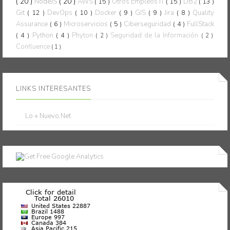
( 20 )
( 20 )
NodeJS
AWS
( 15 )
Otros Empleos IT
( 15 )
DB2
( 13 )
Git
( 12 )
DevOps
( 10 )
Docker
( 9 )
GIS
( 9 )
Jira
( 8 )
Quality
Assurance
( 6 )
Microservicios
( 5 )
Ciberseguridad
( 4 )
FullStack
( 4 )
Python
( 4 )
Phyton
Seguridad de la Información
( 2 )
( 2 )
Confluence
( 1 )
LINKS INTERESANTES
Lo + Nuevo.Net