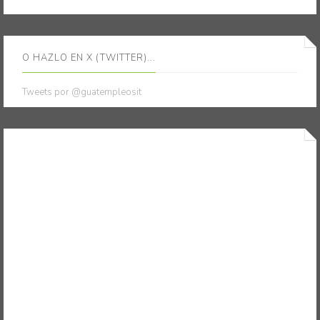
O HAZLO EN X (TWITTER)...
Tweets por @guatempleosit