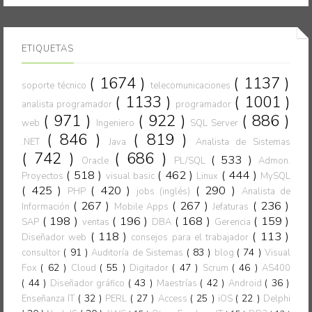
ETIQUETAS
( 1674 )
( 1137 )
soporte técnico
telecomunicaciones
( 1133 )
( 1001 )
analista programador
programador
( 971 )
( 922 )
( 886 )
web
Ingeniero
SQL Server
( 846 )
( 819 )
.NET
Java
Analista de Sistemas
( 742 )
( 686 )
( 533 )
Oracle
PL/SQL
Admon.
( 518 )
( 462 )
( 444 )
Proyectos
visual basic
Linux
MySQL
( 425 )
( 420 )
( 290 )
PHP
jobs (inglés)
Analista de
( 267 )
( 267 )
( 236 )
Información
Mobile Apps
Jefaturas
( 198 )
( 196 )
( 168 )
( 159 )
SAP
ventas
DBA
Gerencia
( 118 )
( 113 )
Diseñador web
consejos para el trabajador
( 91 )
( 83 )
( 74 )
consultor
Auditoría de Sistemas
blog
Visual
( 62 )
( 55 )
( 47 )
( 46 )
Fox
Cloud
Digitador
Scrum
AS400
( 44 )
( 43 )
( 42 )
( 36 )
Diseñador gráfico
Maestrías
Android
( 32 )
( 27 )
( 25 )
( 22 )
Enseñanza IT
PERL
Access
iOS
Delphi