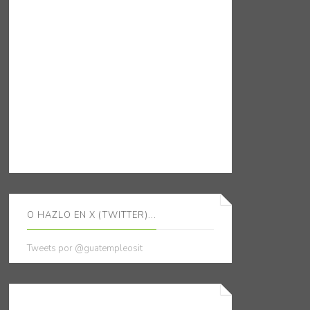
O HAZLO EN X (TWITTER)...
Tweets por @guatempleosit