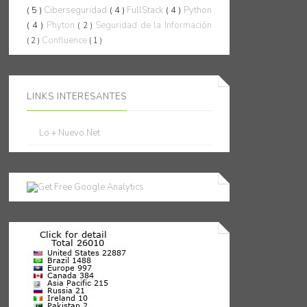
( 5 )
Ciberseguridad
( 4 )
FullStack
( 4 )
Python
( 4 )
Phyton
Seguridad de la Información
( 2 )
Confluence
( 2 )
( 1 )
LINKS INTERESANTES
Lo + Nuevo.Net