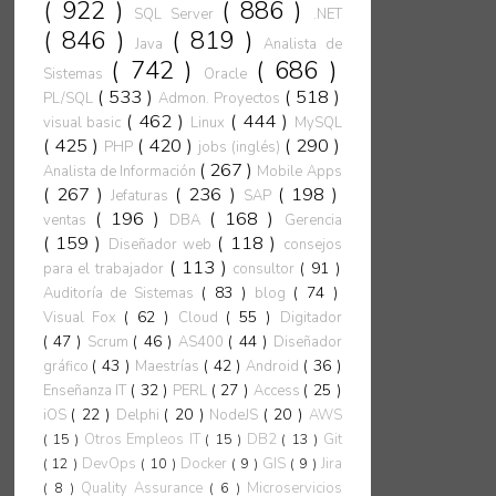
( 922 )
( 886 )
SQL Server
.NET
( 846 )
( 819 )
Java
Analista de
( 742 )
( 686 )
Sistemas
Oracle
( 533 )
( 518 )
PL/SQL
Admon. Proyectos
( 462 )
( 444 )
visual basic
Linux
MySQL
( 425 )
( 420 )
( 290 )
PHP
jobs (inglés)
( 267 )
Analista de Información
Mobile Apps
( 267 )
( 236 )
( 198 )
Jefaturas
SAP
( 196 )
( 168 )
ventas
DBA
Gerencia
( 159 )
( 118 )
Diseñador web
consejos
( 113 )
( 91 )
para el trabajador
consultor
( 83 )
( 74 )
Auditoría de Sistemas
blog
( 62 )
( 55 )
Visual Fox
Cloud
Digitador
( 47 )
( 46 )
( 44 )
Scrum
AS400
Diseñador
( 43 )
( 42 )
( 36 )
gráfico
Maestrías
Android
( 32 )
( 27 )
( 25 )
Enseñanza IT
PERL
Access
( 22 )
( 20 )
( 20 )
iOS
Delphi
NodeJS
AWS
( 15 )
Otros Empleos IT
( 15 )
DB2
( 13 )
Git
( 12 )
DevOps
( 10 )
Docker
( 9 )
GIS
( 9 )
Jira
( 8 )
Quality Assurance
( 6 )
Microservicios