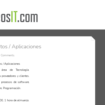
os / Aplicaciones
 Comments
os / Aplicaciones
área de Tecnología.
 proveedores y clientes.
 procesos de software.
re. Programación.
:00, 1 hora de almuerzo.