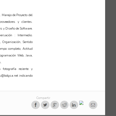
. Manejo de Proyecto del
roveedores y clientes.
is y Diseño de Software.
ersación : Intermedio.
a, Organización, Sentido
iempo completo, Actitud
ogramación Web, Java,
.
 fotografía reciente y
os@bdgsa.net indicando
Compartir