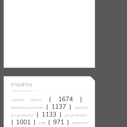
ETIQUETAS
( 1674 )
soporte técnico
( 1137 )
telecomunicaciones
analista
( 1133 )
programador
programador
( 1001 )
( 971 )
web
Ingeniero