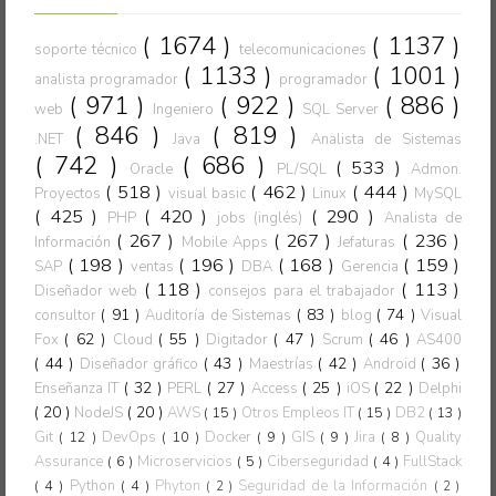
( 1674 )
( 1137 )
soporte técnico
telecomunicaciones
( 1133 )
( 1001 )
analista programador
programador
( 971 )
( 922 )
( 886 )
web
Ingeniero
SQL Server
( 846 )
( 819 )
.NET
Java
Analista de Sistemas
( 742 )
( 686 )
( 533 )
Oracle
PL/SQL
Admon.
( 518 )
( 462 )
( 444 )
Proyectos
visual basic
Linux
MySQL
( 425 )
( 420 )
( 290 )
PHP
jobs (inglés)
Analista de
( 267 )
( 267 )
( 236 )
Información
Mobile Apps
Jefaturas
( 198 )
( 196 )
( 168 )
( 159 )
SAP
ventas
DBA
Gerencia
( 118 )
( 113 )
Diseñador web
consejos para el trabajador
( 91 )
( 83 )
( 74 )
consultor
Auditoría de Sistemas
blog
Visual
( 62 )
( 55 )
( 47 )
( 46 )
Fox
Cloud
Digitador
Scrum
AS400
( 44 )
( 43 )
( 42 )
( 36 )
Diseñador gráfico
Maestrías
Android
( 32 )
( 27 )
( 25 )
( 22 )
Enseñanza IT
PERL
Access
iOS
Delphi
( 20 )
( 20 )
NodeJS
AWS
( 15 )
Otros Empleos IT
( 15 )
DB2
( 13 )
Git
( 12 )
DevOps
( 10 )
Docker
( 9 )
GIS
( 9 )
Jira
( 8 )
Quality
Assurance
( 6 )
Microservicios
( 5 )
Ciberseguridad
( 4 )
FullStack
( 4 )
Python
( 4 )
Phyton
Seguridad de la Información
( 2 )
( 2 )