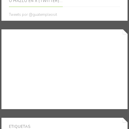
O HAZLO EN X (TWITTER)...
Tweets por @guatempleosit
ETIQUETAS