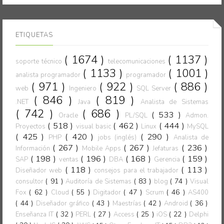
ETIQUETAS
( 1674 )
( 1137 )
soporte técnico
telecomunicaciones
( 1133 )
( 1001 )
analista programador
programador
( 971 )
( 922 )
( 886 )
web
Ingeniero
SQL Server
( 846 )
( 819 )
.NET
Java
Analista de Sistemas
( 742 )
( 686 )
( 533 )
Oracle
PL/SQL
Admon.
( 518 )
( 462 )
( 444 )
Proyectos
visual basic
Linux
MySQL
( 425 )
( 420 )
( 290 )
PHP
jobs (inglés)
Analista de
( 267 )
( 267 )
( 236 )
Información
Mobile Apps
Jefaturas
( 198 )
( 196 )
( 168 )
( 159 )
SAP
ventas
DBA
Gerencia
( 118 )
( 113 )
Diseñador web
consejos para el trabajador
( 91 )
( 83 )
( 74 )
consultor
Auditoría de Sistemas
blog
Visual
( 62 )
( 55 )
( 47 )
( 46 )
Fox
Cloud
Digitador
Scrum
AS400
( 44 )
( 43 )
( 42 )
( 36 )
Diseñador gráfico
Maestrías
Android
( 32 )
( 27 )
( 25 )
( 22 )
Enseñanza IT
PERL
Access
iOS
Delphi