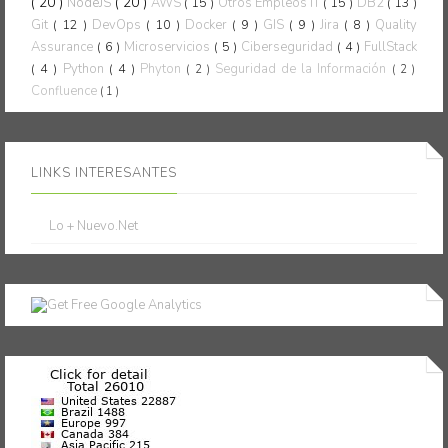
( 20 )
( 20 )
NodeJS
AWS
( 15 )
Otros Empleos IT
( 15 )
DB2
( 13 )
Git
( 12 )
DevOps
( 10 )
Docker
( 9 )
GIS
( 9 )
Jira
( 8 )
Quality
Assurance
( 6 )
Microservicios
( 5 )
Ciberseguridad
( 4 )
FullStack
( 4 )
Python
( 4 )
Phyton
Seguridad de la Información
( 2 )
( 2 )
Confluence
( 1 )
LINKS INTERESANTES
Lo + Nuevo.Net