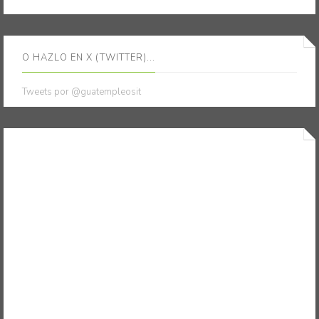
O HAZLO EN X (TWITTER)...
Tweets por @guatempleosit