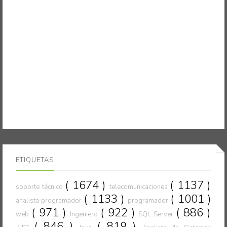
ETIQUETAS
( 1674 )
( 1137 )
soporte técnico
telecomunicaciones
( 1133 )
( 1001 )
analista programador
programador
( 971 )
( 922 )
( 886 )
web
Ingeniero
SQL Server
( 846 )
( 819 )