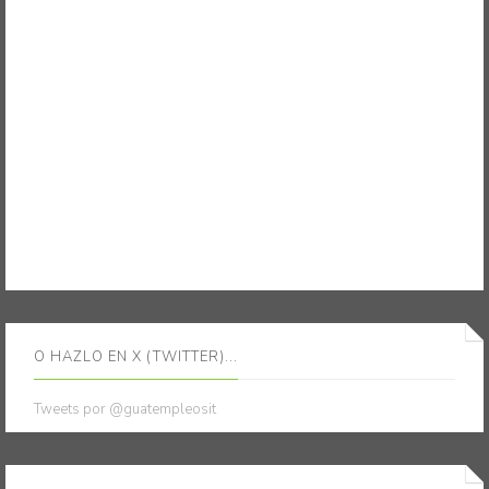
O HAZLO EN X (TWITTER)...
Tweets por @guatempleosit