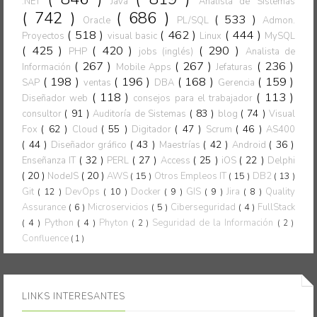
.NET
Java
Analista de Sistemas
( 742 )
( 686 )
( 533 )
Oracle
PL/SQL
Admon.
( 518 )
( 462 )
( 444 )
Proyectos
visual basic
Linux
MySQL
( 425 )
( 420 )
( 290 )
PHP
jobs (inglés)
Analista de
( 267 )
( 267 )
( 236 )
Información
Mobile Apps
Jefaturas
( 198 )
( 196 )
( 168 )
( 159 )
SAP
ventas
DBA
Gerencia
( 118 )
( 113 )
Diseñador web
consejos para el trabajador
( 91 )
( 83 )
( 74 )
consultor
Auditoría de Sistemas
blog
Visual
( 62 )
( 55 )
( 47 )
( 46 )
Fox
Cloud
Digitador
Scrum
AS400
( 44 )
( 43 )
( 42 )
( 36 )
Diseñador gráfico
Maestrías
Android
( 32 )
( 27 )
( 25 )
( 22 )
Enseñanza IT
PERL
Access
iOS
Delphi
( 20 )
( 20 )
NodeJS
AWS
( 15 )
Otros Empleos IT
( 15 )
DB2
( 13 )
Git
( 12 )
DevOps
( 10 )
Docker
( 9 )
GIS
( 9 )
Jira
( 8 )
Quality
Assurance
( 6 )
Microservicios
( 5 )
Ciberseguridad
( 4 )
FullStack
( 4 )
Python
( 4 )
Phyton
Seguridad de la Información
( 2 )
( 2 )
Confluence
( 1 )
LINKS INTERESANTES