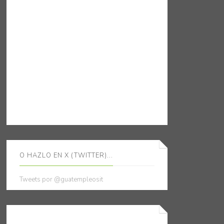
O HAZLO EN X (TWITTER)...
Tweets por @guatempleosit