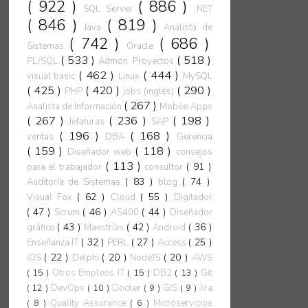
( 922 )
( 886 )
SQL Server
.NET
( 846 )
( 819 )
Java
Analista de
( 742 )
( 686 )
Sistemas
Oracle
( 533 )
( 518 )
PL/SQL
Admon. Proyectos
( 462 )
( 444 )
visual basic
Linux
MySQL
( 425 )
( 420 )
( 290 )
PHP
jobs (inglés)
( 267 )
Analista de Información
Mobile Apps
( 267 )
( 236 )
( 198 )
Jefaturas
SAP
( 196 )
( 168 )
ventas
DBA
Gerencia
( 159 )
( 118 )
Diseñador web
consejos
( 113 )
( 91 )
para el trabajador
consultor
( 83 )
( 74 )
Auditoría de Sistemas
blog
( 62 )
( 55 )
Visual Fox
Cloud
Digitador
( 47 )
( 46 )
( 44 )
Scrum
AS400
Diseñador
( 43 )
( 42 )
( 36 )
gráfico
Maestrías
Android
( 32 )
( 27 )
( 25 )
Enseñanza IT
PERL
Access
( 22 )
( 20 )
( 20 )
iOS
Delphi
NodeJS
AWS
( 15 )
Otros Empleos IT
( 15 )
DB2
( 13 )
Git
( 12 )
DevOps
( 10 )
Docker
( 9 )
GIS
( 9 )
Jira
( 8 )
Quality Assurance
( 6 )
Microservicios