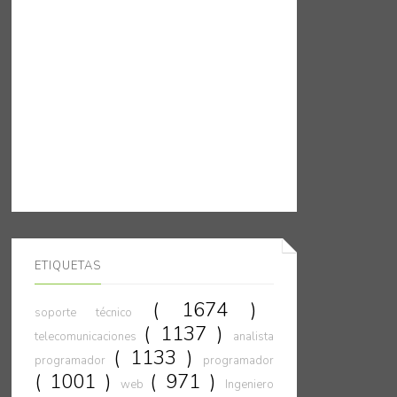
ETIQUETAS
( 1674 )
soporte técnico
( 1137 )
telecomunicaciones
analista
( 1133 )
programador
programador
( 1001 )
( 971 )
web
Ingeniero