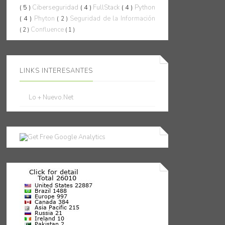
( 5 )
Ciberseguridad
( 4 )
FullStack
( 4 )
Python
( 4 )
Phyton
Seguridad de la Información
( 2 )
Confluence
( 2 )
( 1 )
LINKS INTERESANTES
Lo + Nuevo.Net