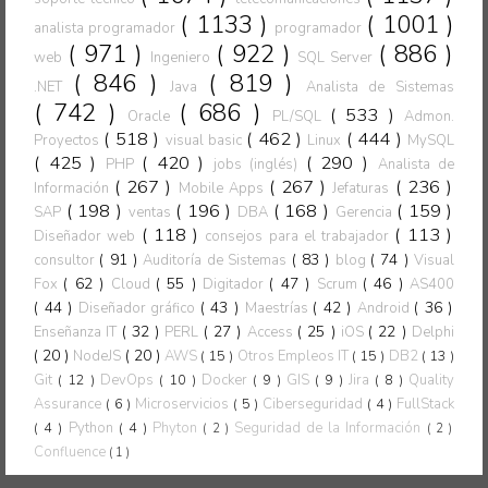
( 1133 )
( 1001 )
analista programador
programador
( 971 )
( 922 )
( 886 )
web
Ingeniero
SQL Server
( 846 )
( 819 )
.NET
Java
Analista de Sistemas
( 742 )
( 686 )
( 533 )
Oracle
PL/SQL
Admon.
( 518 )
( 462 )
( 444 )
Proyectos
visual basic
Linux
MySQL
( 425 )
( 420 )
( 290 )
PHP
jobs (inglés)
Analista de
( 267 )
( 267 )
( 236 )
Información
Mobile Apps
Jefaturas
( 198 )
( 196 )
( 168 )
( 159 )
SAP
ventas
DBA
Gerencia
( 118 )
( 113 )
Diseñador web
consejos para el trabajador
( 91 )
( 83 )
( 74 )
consultor
Auditoría de Sistemas
blog
Visual
( 62 )
( 55 )
( 47 )
( 46 )
Fox
Cloud
Digitador
Scrum
AS400
( 44 )
( 43 )
( 42 )
( 36 )
Diseñador gráfico
Maestrías
Android
( 32 )
( 27 )
( 25 )
( 22 )
Enseñanza IT
PERL
Access
iOS
Delphi
( 20 )
( 20 )
NodeJS
AWS
( 15 )
Otros Empleos IT
( 15 )
DB2
( 13 )
Git
( 12 )
DevOps
( 10 )
Docker
( 9 )
GIS
( 9 )
Jira
( 8 )
Quality
Assurance
( 6 )
Microservicios
( 5 )
Ciberseguridad
( 4 )
FullStack
( 4 )
Python
( 4 )
Phyton
Seguridad de la Información
( 2 )
( 2 )
Confluence
( 1 )