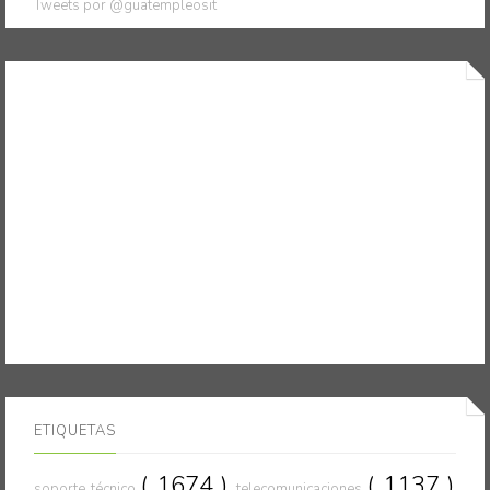
Tweets por @guatempleosit
ETIQUETAS
( 1674 )
( 1137 )
soporte técnico
telecomunicaciones