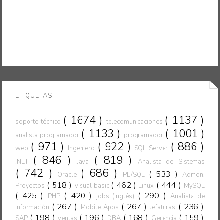
ETIQUETAS
( 1674 )
( 1137 )
soporte técnico
telecomunicaciones
( 1133 )
( 1001 )
analista programador
programador
( 971 )
( 922 )
( 886 )
web
Ingeniero
SQL Server
( 846 )
( 819 )
.NET
Java
Analista de Sistemas
( 742 )
( 686 )
( 533 )
Oracle
PL/SQL
Admon.
( 518 )
( 462 )
( 444 )
Proyectos
visual basic
Linux
MySQL
( 425 )
( 420 )
( 290 )
PHP
jobs (inglés)
Analista de
( 267 )
( 267 )
( 236 )
Información
Mobile Apps
Jefaturas
( 198 )
( 196 )
( 168 )
( 159 )
SAP
ventas
DBA
Gerencia