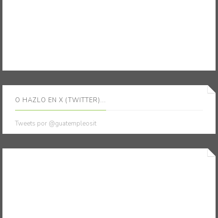
O HAZLO EN X (TWITTER)...
Tweets por @guatempleosit