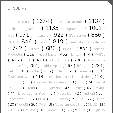
ETIQUETAS
( 1674 )
( 1137 )
soporte técnico
telecomunicaciones
( 1133 )
( 1001 )
analista programador
programador
( 971 )
( 922 )
( 886 )
web
Ingeniero
SQL Server
( 846 )
( 819 )
.NET
Java
Analista de Sistemas
( 742 )
( 686 )
( 533 )
Oracle
PL/SQL
Admon.
( 518 )
( 462 )
( 444 )
Proyectos
visual basic
Linux
MySQL
( 425 )
( 420 )
( 290 )
PHP
jobs (inglés)
Analista de
( 267 )
( 267 )
( 236 )
Información
Mobile Apps
Jefaturas
( 198 )
( 196 )
( 168 )
( 159 )
SAP
ventas
DBA
Gerencia
( 118 )
( 113 )
Diseñador web
consejos para el trabajador
( 91 )
( 83 )
( 74 )
consultor
Auditoría de Sistemas
blog
Visual
( 62 )
( 55 )
( 47 )
( 46 )
Fox
Cloud
Digitador
Scrum
AS400
( 44 )
( 43 )
( 42 )
( 36 )
Diseñador gráfico
Maestrías
Android
( 32 )
( 27 )
( 25 )
( 22 )
Enseñanza IT
PERL
Access
iOS
Delphi
( 20 )
( 20 )
NodeJS
AWS
( 15 )
Otros Empleos IT
( 15 )
DB2
( 13 )
Git
( 12 )
DevOps
( 10 )
Docker
( 9 )
GIS
( 9 )
Jira
( 8 )
Quality