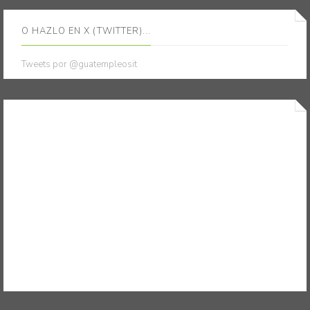
O HAZLO EN X (TWITTER)...
Tweets por @guatempleosit