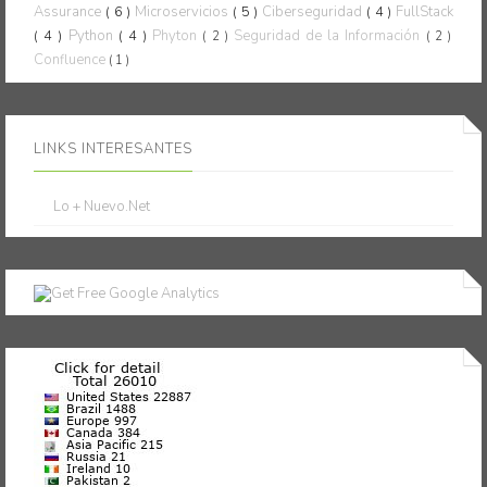
Assurance
( 6 )
Microservicios
( 5 )
Ciberseguridad
( 4 )
FullStack
( 4 )
Python
( 4 )
Phyton
Seguridad de la Información
( 2 )
( 2 )
Confluence
( 1 )
LINKS INTERESANTES
Lo + Nuevo.Net