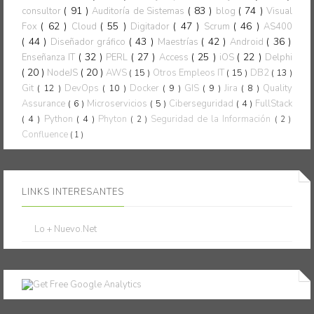
( 91 )
( 83 )
( 74 )
consultor
Auditoría de Sistemas
blog
Visual
( 62 )
( 55 )
( 47 )
( 46 )
Fox
Cloud
Digitador
Scrum
AS400
( 44 )
( 43 )
( 42 )
( 36 )
Diseñador gráfico
Maestrías
Android
( 32 )
( 27 )
( 25 )
( 22 )
Enseñanza IT
PERL
Access
iOS
Delphi
( 20 )
( 20 )
NodeJS
AWS
( 15 )
Otros Empleos IT
( 15 )
DB2
( 13 )
Git
( 12 )
DevOps
( 10 )
Docker
( 9 )
GIS
( 9 )
Jira
( 8 )
Quality
Assurance
( 6 )
Microservicios
( 5 )
Ciberseguridad
( 4 )
FullStack
( 4 )
Python
( 4 )
Phyton
Seguridad de la Información
( 2 )
( 2 )
Confluence
( 1 )
LINKS INTERESANTES
Lo + Nuevo.Net