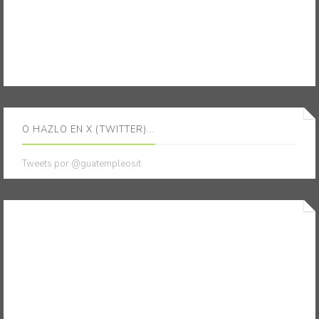
O HAZLO EN X (TWITTER)...
Tweets por @guatempleosit