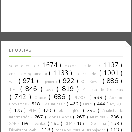
ETIQUETAS
( 1674 )
( 1137 )
soporte técnico
telecomunicaciones
( 1133 )
( 1001 )
analista programador
programador
( 971 )
( 922 )
( 886 )
web
Ingeniero
SQL Server
( 846 )
( 819 )
.NET
Java
Analista de Sistemas
( 742 )
( 686 )
( 533 )
Oracle
PL/SQL
Admon.
( 518 )
( 462 )
( 444 )
Proyectos
visual basic
Linux
MySQL
( 425 )
( 420 )
( 290 )
PHP
jobs (inglés)
Analista de
( 267 )
( 267 )
( 236 )
Información
Mobile Apps
Jefaturas
( 198 )
( 196 )
( 168 )
( 159 )
SAP
ventas
DBA
Gerencia
( 118 )
( 113 )
Diseñador web
consejos para el trabajador