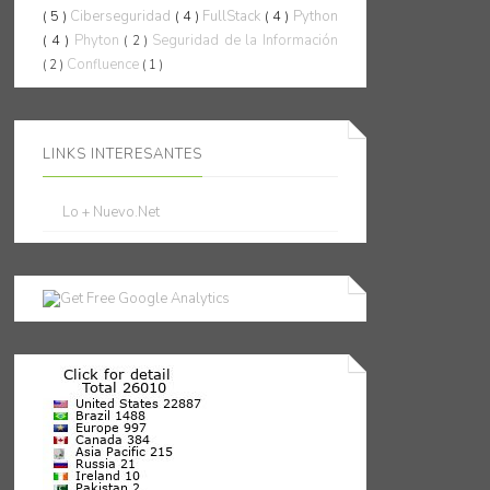
( 5 )
Ciberseguridad
( 4 )
FullStack
( 4 )
Python
( 4 )
Phyton
Seguridad de la Información
( 2 )
Confluence
( 2 )
( 1 )
LINKS INTERESANTES
Lo + Nuevo.Net