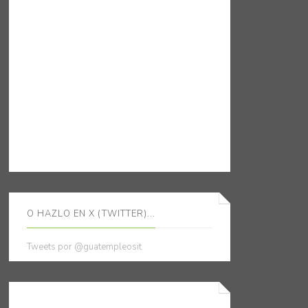
O HAZLO EN X (TWITTER)...
Tweets por @guatempleosit