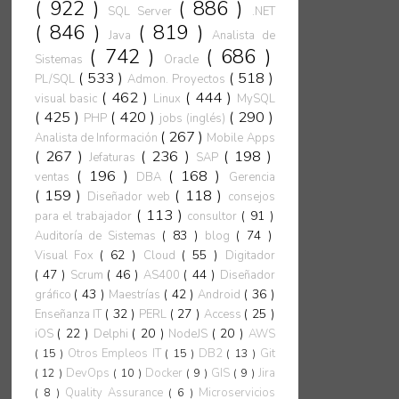
( 922 )
( 886 )
SQL Server
.NET
( 846 )
( 819 )
Java
Analista de
( 742 )
( 686 )
Sistemas
Oracle
( 533 )
( 518 )
PL/SQL
Admon. Proyectos
( 462 )
( 444 )
visual basic
Linux
MySQL
( 425 )
( 420 )
( 290 )
PHP
jobs (inglés)
( 267 )
Analista de Información
Mobile Apps
( 267 )
( 236 )
( 198 )
Jefaturas
SAP
( 196 )
( 168 )
ventas
DBA
Gerencia
( 159 )
( 118 )
Diseñador web
consejos
( 113 )
( 91 )
para el trabajador
consultor
( 83 )
( 74 )
Auditoría de Sistemas
blog
( 62 )
( 55 )
Visual Fox
Cloud
Digitador
( 47 )
( 46 )
( 44 )
Scrum
AS400
Diseñador
( 43 )
( 42 )
( 36 )
gráfico
Maestrías
Android
( 32 )
( 27 )
( 25 )
Enseñanza IT
PERL
Access
( 22 )
( 20 )
( 20 )
iOS
Delphi
NodeJS
AWS
( 15 )
Otros Empleos IT
( 15 )
DB2
( 13 )
Git
( 12 )
DevOps
( 10 )
Docker
( 9 )
GIS
( 9 )
Jira
( 8 )
Quality Assurance
( 6 )
Microservicios