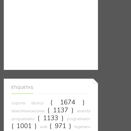
ETIQUETAS
( 1674 )
soporte técnico
( 1137 )
telecomunicaciones
analista
( 1133 )
programador
programador
( 1001 )
( 971 )
web
Ingeniero