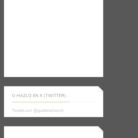
O HAZLO EN X (TWITTER)...
Tweets por @guatempleosit