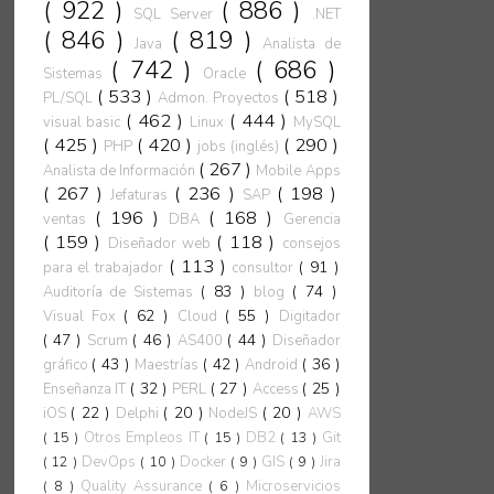
( 922 )
( 886 )
SQL Server
.NET
( 846 )
( 819 )
Java
Analista de
( 742 )
( 686 )
Sistemas
Oracle
( 533 )
( 518 )
PL/SQL
Admon. Proyectos
( 462 )
( 444 )
visual basic
Linux
MySQL
( 425 )
( 420 )
( 290 )
PHP
jobs (inglés)
( 267 )
Analista de Información
Mobile Apps
( 267 )
( 236 )
( 198 )
Jefaturas
SAP
( 196 )
( 168 )
ventas
DBA
Gerencia
( 159 )
( 118 )
Diseñador web
consejos
( 113 )
( 91 )
para el trabajador
consultor
( 83 )
( 74 )
Auditoría de Sistemas
blog
( 62 )
( 55 )
Visual Fox
Cloud
Digitador
( 47 )
( 46 )
( 44 )
Scrum
AS400
Diseñador
( 43 )
( 42 )
( 36 )
gráfico
Maestrías
Android
( 32 )
( 27 )
( 25 )
Enseñanza IT
PERL
Access
( 22 )
( 20 )
( 20 )
iOS
Delphi
NodeJS
AWS
( 15 )
Otros Empleos IT
( 15 )
DB2
( 13 )
Git
( 12 )
DevOps
( 10 )
Docker
( 9 )
GIS
( 9 )
Jira
( 8 )
Quality Assurance
( 6 )
Microservicios