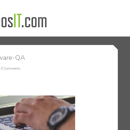
tware-QA
0 Comments