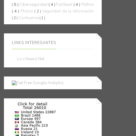
( 5 )
Ciberseguridad
( 4 )
FullStack
( 4 )
Python
( 4 )
Phyton
Seguridad de la Información
( 2 )
Confluence
( 2 )
( 1 )
LINKS INTERESANTES
Lo + Nuevo.Net