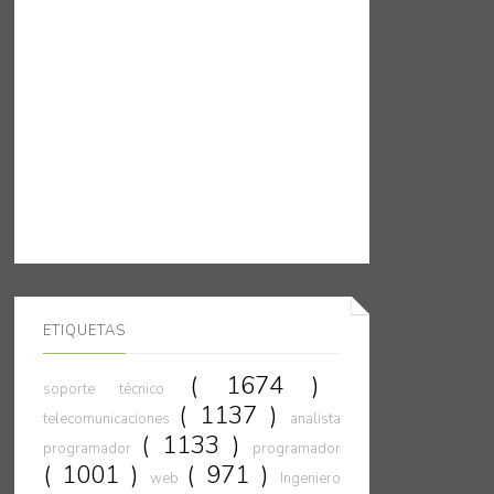
ETIQUETAS
( 1674 )
soporte técnico
( 1137 )
telecomunicaciones
analista
( 1133 )
programador
programador
( 1001 )
( 971 )
web
Ingeniero