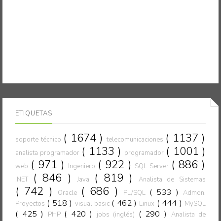
ETIQUETAS
( 1674 )
( 1137 )
soporte técnico
telecomunicaciones
( 1133 )
( 1001 )
analista programador
programador
( 971 )
( 922 )
( 886 )
web
Ingeniero
SQL Server
( 846 )
( 819 )
.NET
Java
Analista de Sistemas
( 742 )
( 686 )
( 533 )
Oracle
PL/SQL
Admon.
( 518 )
( 462 )
( 444 )
Proyectos
visual basic
Linux
MySQL
( 425 )
( 420 )
( 290 )
PHP
jobs (inglés)
Analista de