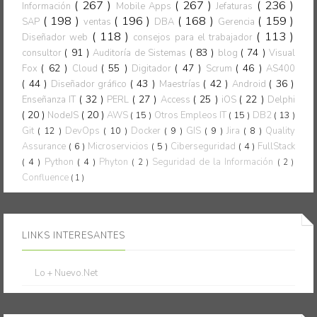
( 267 )
( 267 )
( 236 )
Información
Mobile Apps
Jefaturas
( 198 )
( 196 )
( 168 )
( 159 )
SAP
ventas
DBA
Gerencia
( 118 )
( 113 )
Diseñador web
consejos para el trabajador
( 91 )
( 83 )
( 74 )
consultor
Auditoría de Sistemas
blog
Visual
( 62 )
( 55 )
( 47 )
( 46 )
Fox
Cloud
Digitador
Scrum
AS400
( 44 )
( 43 )
( 42 )
( 36 )
Diseñador gráfico
Maestrías
Android
( 32 )
( 27 )
( 25 )
( 22 )
Enseñanza IT
PERL
Access
iOS
Delphi
( 20 )
( 20 )
NodeJS
AWS
( 15 )
Otros Empleos IT
( 15 )
DB2
( 13 )
Git
( 12 )
DevOps
( 10 )
Docker
( 9 )
GIS
( 9 )
Jira
( 8 )
Quality
Assurance
( 6 )
Microservicios
( 5 )
Ciberseguridad
( 4 )
FullStack
( 4 )
Python
( 4 )
Phyton
Seguridad de la Información
( 2 )
( 2 )
Confluence
( 1 )
LINKS INTERESANTES
Lo + Nuevo.Net