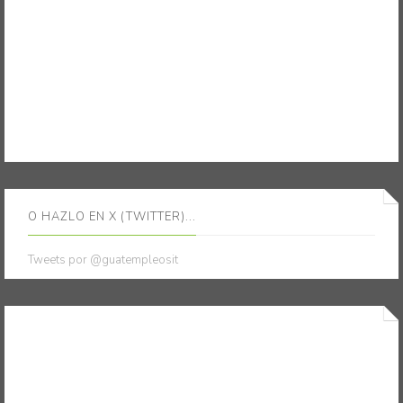
O HAZLO EN X (TWITTER)...
Tweets por @guatempleosit