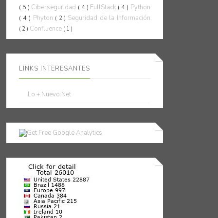
( 5 )
Ciberseguridad
( 4 )
FullStack
( 4 )
Python
( 4 )
Phyton
Seguridad de la Información
( 2 )
Confluence
( 2 )
( 1 )
LINKS INTERESANTES
Lo + Nuevo.Net