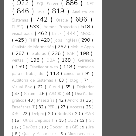
( 922 )
( 886 )
SQL Server
.NET
( 846 )
( 819 )
Java
Analista de
( 742 )
( 686 )
Sistemas
Oracle
( 533 )
( 518 )
PL/SQL
Admon. Proyectos
( 462 )
( 444 )
visual basic
Linux
MySQL
( 425 )
( 420 )
( 290 )
PHP
jobs (inglés)
( 267 )
Analista de Información
Mobile Apps
( 267 )
( 236 )
( 198 )
Jefaturas
SAP
( 196 )
( 168 )
ventas
DBA
Gerencia
( 159 )
( 118 )
Diseñador web
consejos
( 113 )
( 91 )
para el trabajador
consultor
( 83 )
( 74 )
Auditoría de Sistemas
blog
( 62 )
( 55 )
Visual Fox
Cloud
Digitador
( 47 )
( 46 )
( 44 )
Scrum
AS400
Diseñador
( 43 )
( 42 )
( 36 )
gráfico
Maestrías
Android
( 32 )
( 27 )
( 25 )
Enseñanza IT
PERL
Access
( 22 )
( 20 )
( 20 )
iOS
Delphi
NodeJS
AWS
( 15 )
Otros Empleos IT
( 15 )
DB2
( 13 )
Git
( 12 )
DevOps
( 10 )
Docker
( 9 )
GIS
( 9 )
Jira
( 8 )
Quality Assurance
( 6 )
Microservicios