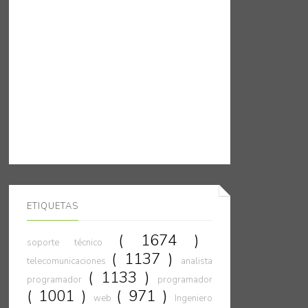
ETIQUETAS
( 1674 )
soporte técnico
( 1137 )
telecomunicaciones
analista
( 1133 )
programador
programador
( 1001 )
( 971 )
web
Ingeniero