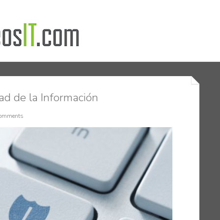
d de la Información
omments