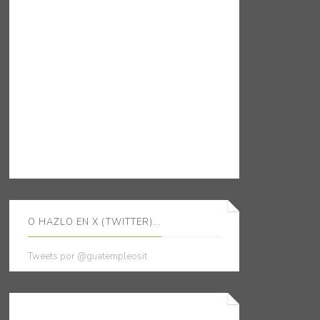
O HAZLO EN X (TWITTER)...
Tweets por @guatempleosit