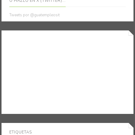
O HAZLO EN X (TWITTER)...
Tweets por @guatempleosit
ETIQUETAS