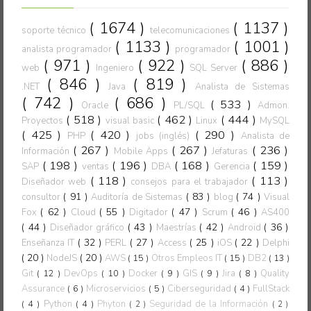
( 1674 )
( 1137 )
soporte técnico
telecomunicaciones
( 1133 )
( 1001 )
analista programador
programador
( 971 )
( 922 )
( 886 )
web
Ingeniero
SQL Server
( 846 )
( 819 )
.NET
Java
Analista de Sistemas
( 742 )
( 686 )
( 533 )
Oracle
PL/SQL
Admon.
( 518 )
( 462 )
( 444 )
Proyectos
visual basic
Linux
MySQL
( 425 )
( 420 )
( 290 )
PHP
jobs (inglés)
Analista de
( 267 )
( 267 )
( 236 )
Información
Mobile Apps
Jefaturas
( 198 )
( 196 )
( 168 )
( 159 )
SAP
ventas
DBA
Gerencia
( 118 )
( 113 )
Diseñador web
consejos para el trabajador
( 91 )
( 83 )
( 74 )
consultor
Auditoría de Sistemas
blog
Visual
( 62 )
( 55 )
( 47 )
( 46 )
Fox
Cloud
Digitador
Scrum
AS400
( 44 )
( 43 )
( 42 )
( 36 )
Diseñador gráfico
Maestrías
Android
( 32 )
( 27 )
( 25 )
( 22 )
Enseñanza IT
PERL
Access
iOS
Delphi
( 20 )
( 20 )
NodeJS
AWS
( 15 )
Otros Empleos IT
( 15 )
DB2
( 13 )
Git
( 12 )
DevOps
( 10 )
Docker
( 9 )
GIS
( 9 )
Jira
( 8 )
Quality
Assurance
( 6 )
Microservicios
( 5 )
Ciberseguridad
( 4 )
FullStack
( 4 )
Python
( 4 )
Phyton
Seguridad de la Información
( 2 )
( 2 )