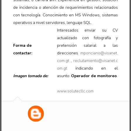
de incidencia o atención de requerimientos relacionados
con tecnología. Conocimiento en MS Windows, sistemas
operativos a nivel servidores, lenguaje SQL
.
Interesados enviar su CV
actualizado con fotografía y
Forma de
pretensión salarial a las
contactar:
direcciones
mponciano@visanet.
com.gt
,
reclutamiento@visanet.c
om.gt
indicando en el
Imagen tomada de:
asunto:
Operador de monitoreo
.
www.solutecllc.com