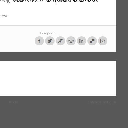
om.gt
, indicando en el asunto:
Operador de monitoreo
.
res/
Compartir
Inicio
Entrada antigua