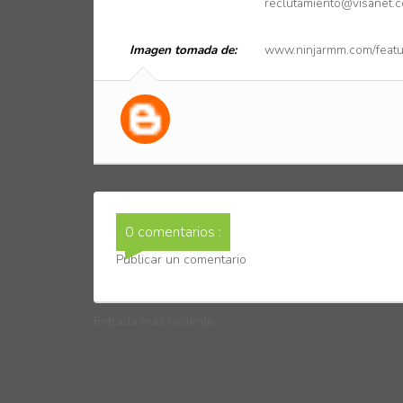
reclutamiento@visanet.c
Imagen tomada de:
www.ninjarmm.com/featu
0 comentarios :
Publicar un comentario
Entrada más reciente