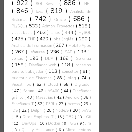
( 922 )
( 886 )
SQL Server
.NET
( 846 )
( 819 )
Java
Analista de
( 742 )
( 686 )
Sistemas
Oracle
( 533 )
( 518 )
PL/SQL
Admon. Proyectos
( 462 )
( 444 )
visual basic
Linux
MySQL
( 425 )
( 420 )
( 290 )
PHP
jobs (inglés)
( 267 )
Analista de Información
Mobile Apps
( 267 )
( 236 )
( 198 )
Jefaturas
SAP
( 196 )
( 168 )
ventas
DBA
Gerencia
( 159 )
( 118 )
Diseñador web
consejos
( 113 )
( 91 )
para el trabajador
consultor
( 83 )
( 74 )
Auditoría de Sistemas
blog
( 62 )
( 55 )
Visual Fox
Cloud
Digitador
( 47 )
( 46 )
( 44 )
Scrum
AS400
Diseñador
( 43 )
( 42 )
( 36 )
gráfico
Maestrías
Android
( 32 )
( 27 )
( 25 )
Enseñanza IT
PERL
Access
( 22 )
( 20 )
( 20 )
iOS
Delphi
NodeJS
AWS
( 15 )
Otros Empleos IT
( 15 )
DB2
( 13 )
Git
( 12 )
DevOps
( 10 )
Docker
( 9 )
GIS
( 9 )
Jira
( 8 )
Quality Assurance
( 6 )
Microservicios