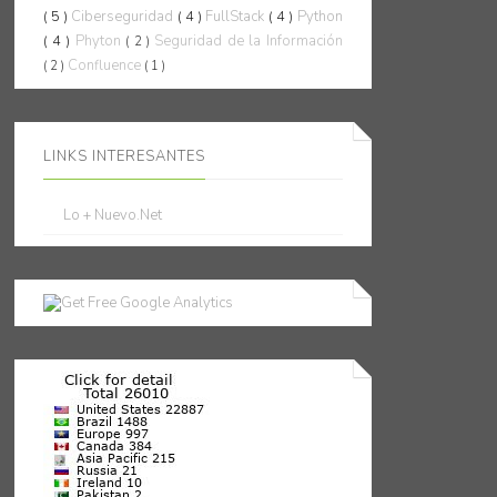
( 5 )
Ciberseguridad
( 4 )
FullStack
( 4 )
Python
( 4 )
Phyton
Seguridad de la Información
( 2 )
Confluence
( 2 )
( 1 )
LINKS INTERESANTES
Lo + Nuevo.Net