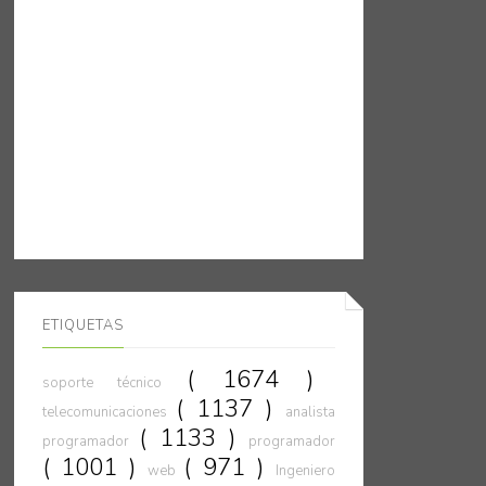
ETIQUETAS
( 1674 )
soporte técnico
( 1137 )
telecomunicaciones
analista
( 1133 )
programador
programador
( 1001 )
( 971 )
web
Ingeniero