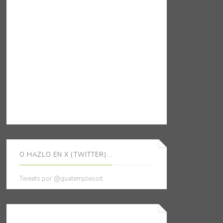
O HAZLO EN X (TWITTER)...
Tweets por @guatempleosit