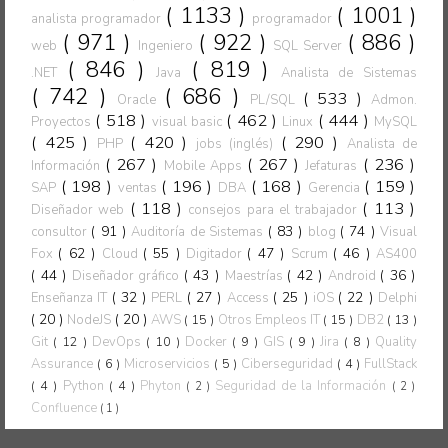
( 1133 )
( 1001 )
analista programador
programador
( 971 )
( 922 )
( 886 )
web
Ingeniero
SQL Server
( 846 )
( 819 )
.NET
Java
Analista de Sistemas
( 742 )
( 686 )
( 533 )
Oracle
PL/SQL
Admon.
( 518 )
( 462 )
( 444 )
Proyectos
visual basic
Linux
MySQL
( 425 )
( 420 )
( 290 )
PHP
jobs (inglés)
Analista de
( 267 )
( 267 )
( 236 )
Información
Mobile Apps
Jefaturas
( 198 )
( 196 )
( 168 )
( 159 )
SAP
ventas
DBA
Gerencia
( 118 )
( 113 )
Diseñador web
consejos para el trabajador
( 91 )
( 83 )
( 74 )
consultor
Auditoría de Sistemas
blog
Visual
( 62 )
( 55 )
( 47 )
( 46 )
Fox
Cloud
Digitador
Scrum
AS400
( 44 )
( 43 )
( 42 )
( 36 )
Diseñador gráfico
Maestrías
Android
( 32 )
( 27 )
( 25 )
( 22 )
Enseñanza IT
PERL
Access
iOS
Delphi
( 20 )
( 20 )
NodeJS
AWS
( 15 )
Otros Empleos IT
( 15 )
DB2
( 13 )
Git
( 12 )
DevOps
( 10 )
Docker
( 9 )
GIS
( 9 )
Jira
( 8 )
Quality
Assurance
( 6 )
Microservicios
( 5 )
Ciberseguridad
( 4 )
FullStack
( 4 )
Python
( 4 )
Phyton
Seguridad de la Información
( 2 )
( 2 )
Confluence
( 1 )