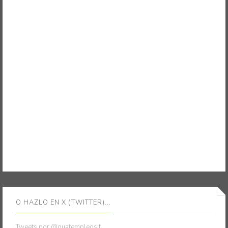
O HAZLO EN X (TWITTER)...
Tweets por @guatempleosit