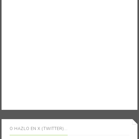
O HAZLO EN X (TWITTER)...