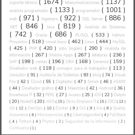
( 1674 )
( 1137 )
soporte técnico
telecomunicaciones
( 1133 )
( 1001 )
analista programador
programador
( 971 )
( 922 )
( 886 )
web
Ingeniero
SQL Server
( 846 )
( 819 )
.NET
Java
Analista de Sistemas
( 742 )
( 686 )
( 533 )
Oracle
PL/SQL
Admon.
( 518 )
( 462 )
( 444 )
Proyectos
visual basic
Linux
MySQL
( 425 )
( 420 )
( 290 )
PHP
jobs (inglés)
Analista de
( 267 )
( 267 )
( 236 )
Información
Mobile Apps
Jefaturas
( 198 )
( 196 )
( 168 )
( 159 )
SAP
ventas
DBA
Gerencia
( 118 )
( 113 )
Diseñador web
consejos para el trabajador
( 91 )
( 83 )
( 74 )
consultor
Auditoría de Sistemas
blog
Visual
( 62 )
( 55 )
( 47 )
( 46 )
Fox
Cloud
Digitador
Scrum
AS400
( 44 )
( 43 )
( 42 )
( 36 )
Diseñador gráfico
Maestrías
Android
( 32 )
( 27 )
( 25 )
( 22 )
Enseñanza IT
PERL
Access
iOS
Delphi
( 20 )
( 20 )
NodeJS
AWS
( 15 )
Otros Empleos IT
( 15 )
DB2
( 13 )
Git
( 12 )
DevOps
( 10 )
Docker
( 9 )
GIS
( 9 )
Jira
( 8 )
Quality
Assurance
( 6 )
Microservicios
( 5 )
Ciberseguridad
( 4 )
FullStack
( 4 )
Python
( 4 )
Phyton
Seguridad de la Información
( 2 )
( 2 )
Confluence
( 1 )