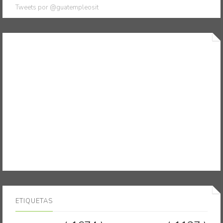
Tweets por @guatempleosit
ETIQUETAS