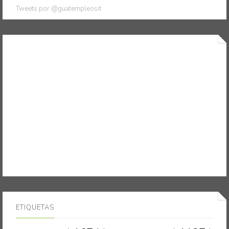
Tweets por @guatempleosit
ETIQUETAS