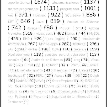
( 1674 )
( 1137 )
soporte técnico
telecomunicaciones
( 1133 )
( 1001 )
analista programador
programador
( 971 )
( 922 )
( 886 )
web
Ingeniero
SQL Server
( 846 )
( 819 )
.NET
Java
Analista de Sistemas
( 742 )
( 686 )
( 533 )
Oracle
PL/SQL
Admon.
( 518 )
( 462 )
( 444 )
Proyectos
visual basic
Linux
MySQL
( 425 )
( 420 )
( 290 )
PHP
jobs (inglés)
Analista de
( 267 )
( 267 )
( 236 )
Información
Mobile Apps
Jefaturas
( 198 )
( 196 )
( 168 )
( 159 )
SAP
ventas
DBA
Gerencia
( 118 )
( 113 )
Diseñador web
consejos para el trabajador
( 91 )
( 83 )
( 74 )
consultor
Auditoría de Sistemas
blog
Visual
( 62 )
( 55 )
( 47 )
( 46 )
Fox
Cloud
Digitador
Scrum
AS400
( 44 )
( 43 )
( 42 )
( 36 )
Diseñador gráfico
Maestrías
Android
( 32 )
( 27 )
( 25 )
( 22 )
Enseñanza IT
PERL
Access
iOS
Delphi
( 20 )
( 20 )
NodeJS
AWS
( 15 )
Otros Empleos IT
( 15 )
DB2
( 13 )
Git
( 12 )
DevOps
( 10 )
Docker
( 9 )
GIS
( 9 )
Jira
( 8 )
Quality
Assurance
( 6 )
Microservicios
( 5 )
Ciberseguridad
( 4 )
FullStack
( 4 )
Python
( 4 )
Phyton
Seguridad de la Información
( 2 )
( 2 )
Confluence
( 1 )