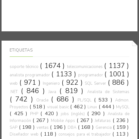
ETIQUETAS
( 1674 )
( 1137 )
soporte técnico
telecomunicaciones
( 1133 )
( 1001 )
analista programador
programador
( 971 )
( 922 )
( 886 )
web
Ingeniero
SQL Server
( 846 )
( 819 )
.NET
Java
Analista de Sistemas
( 742 )
( 686 )
( 533 )
Oracle
PL/SQL
Admon.
( 518 )
( 462 )
( 444 )
Proyectos
visual basic
Linux
MySQL
( 425 )
( 420 )
( 290 )
PHP
jobs (inglés)
Analista de
( 267 )
( 267 )
( 236 )
Información
Mobile Apps
Jefaturas
( 198 )
( 196 )
( 168 )
( 159 )
SAP
ventas
DBA
Gerencia
( 118 )
( 113 )
Diseñador web
consejos para el trabajador