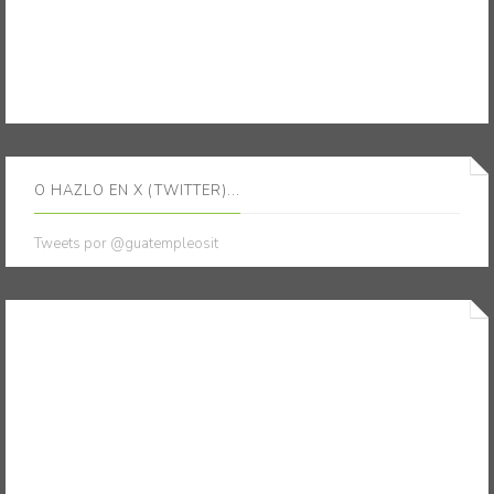
O HAZLO EN X (TWITTER)...
Tweets por @guatempleosit