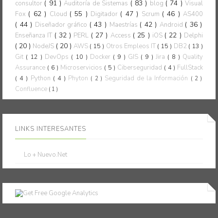
( 91 )
( 83 )
( 74 )
consultor
Auditoría de Sistemas
blog
Visual
( 62 )
( 55 )
( 47 )
( 46 )
Fox
Cloud
Digitador
Scrum
AS400
( 44 )
( 43 )
( 42 )
( 36 )
Diseñador gráfico
Maestrías
Android
( 32 )
( 27 )
( 25 )
( 22 )
Enseñanza IT
PERL
Access
iOS
Delphi
( 20 )
( 20 )
NodeJS
AWS
( 15 )
Otros Empleos IT
( 15 )
DB2
( 13 )
Git
( 12 )
DevOps
( 10 )
Docker
( 9 )
GIS
( 9 )
Jira
( 8 )
Quality
Assurance
( 6 )
Microservicios
( 5 )
Ciberseguridad
( 4 )
FullStack
( 4 )
Python
( 4 )
Phyton
Seguridad de la Información
( 2 )
( 2 )
Confluence
( 1 )
LINKS INTERESANTES
Lo + Nuevo.Net