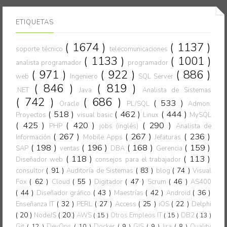
ETIQUETAS
( 1674 )
( 1137 )
soporte técnico
telecomunicaciones
( 1133 )
( 1001 )
analista programador
programador
( 971 )
( 922 )
( 886 )
web
Ingeniero
SQL Server
( 846 )
( 819 )
.NET
Java
Analista de Sistemas
( 742 )
( 686 )
( 533 )
Oracle
PL/SQL
Admon.
( 518 )
( 462 )
( 444 )
Proyectos
visual basic
Linux
MySQL
( 425 )
( 420 )
( 290 )
PHP
jobs (inglés)
Analista de
( 267 )
( 267 )
( 236 )
Información
Mobile Apps
Jefaturas
( 198 )
( 196 )
( 168 )
( 159 )
SAP
ventas
DBA
Gerencia
( 118 )
( 113 )
Diseñador web
consejos para el trabajador
( 91 )
( 83 )
( 74 )
consultor
Auditoría de Sistemas
blog
Visual
( 62 )
( 55 )
( 47 )
( 46 )
Fox
Cloud
Digitador
Scrum
AS400
( 44 )
( 43 )
( 42 )
( 36 )
Diseñador gráfico
Maestrías
Android
( 32 )
( 27 )
( 25 )
( 22 )
Enseñanza IT
PERL
Access
iOS
Delphi
( 20 )
( 20 )
NodeJS
AWS
( 15 )
Otros Empleos IT
( 15 )
DB2
( 13 )
Git
( 12 )
DevOps
( 10 )
Docker
( 9 )
GIS
( 9 )
Jira
( 8 )
Quality