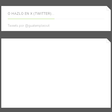
O HAZLO EN X (TWITTER)...
Tweets por @guatempleosit