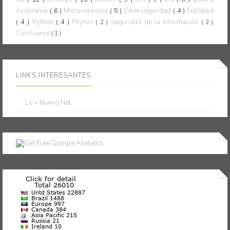
Assurance
( 6 )
Microservicios
( 5 )
Ciberseguridad
( 4 )
FullStack
( 4 )
Python
( 4 )
Phyton
Seguridad de la Información
( 2 )
( 2 )
Confluence
( 1 )
LINKS INTERESANTES
Lo + Nuevo.Net