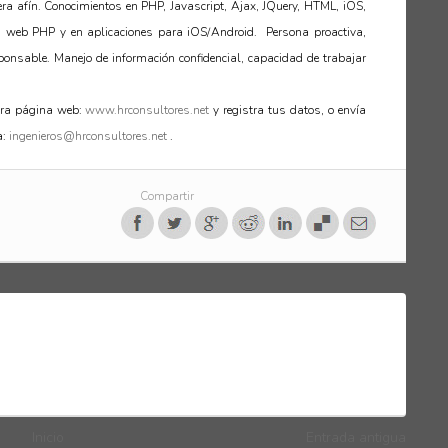
rera afín. Conocimientos en PHP, Javascript, Ajax, JQuery, HTML, iOS,
 web PHP y en aplicaciones para iOS/Android. Persona proactiva,
sponsable. Manejo de información confidencial, capacidad de trabajar
tra página web:
www.hrconsultores.net
y registra tus datos, o envía
a:
ingenieros@hrconsultores.net
.
Compartir
Inicio
Entrada antigua