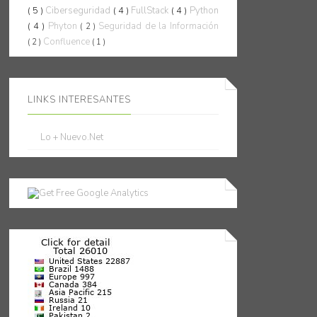
( 5 )
Ciberseguridad
( 4 )
FullStack
( 4 )
Python
( 4 )
Phyton
Seguridad de la Información
( 2 )
Confluence
( 2 )
( 1 )
LINKS INTERESANTES
Lo + Nuevo.Net