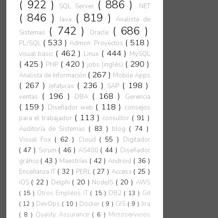
( 922 )
( 886 )
SQL Server
.NET
( 846 )
( 819 )
Java
Analista de
( 742 )
( 686 )
Sistemas
Oracle
( 533 )
( 518 )
PL/SQL
Admon. Proyectos
( 462 )
( 444 )
visual basic
Linux
MySQL
( 425 )
( 420 )
( 290 )
PHP
jobs (inglés)
( 267 )
Analista de Información
Mobile Apps
( 267 )
( 236 )
( 198 )
Jefaturas
SAP
( 196 )
( 168 )
ventas
DBA
Gerencia
( 159 )
( 118 )
Diseñador web
consejos
( 113 )
( 91 )
para el trabajador
consultor
( 83 )
( 74 )
Auditoría de Sistemas
blog
( 62 )
( 55 )
Visual Fox
Cloud
Digitador
( 47 )
( 46 )
( 44 )
Scrum
AS400
Diseñador
( 43 )
( 42 )
( 36 )
gráfico
Maestrías
Android
( 32 )
( 27 )
( 25 )
Enseñanza IT
PERL
Access
( 22 )
( 20 )
( 20 )
iOS
Delphi
NodeJS
AWS
( 15 )
Otros Empleos IT
( 15 )
DB2
( 13 )
Git
( 12 )
DevOps
( 10 )
Docker
( 9 )
GIS
( 9 )
Jira
( 8 )
Quality Assurance
( 6 )
Microservicios