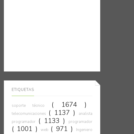
ETIQUETAS
( 1674 )
soporte técnico
( 1137 )
telecomunicaciones
analista
( 1133 )
programador
programador
( 1001 )
( 971 )
web
Ingeniero