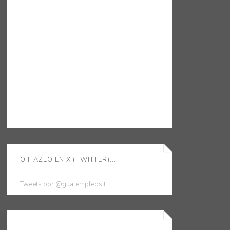
O HAZLO EN X (TWITTER)...
Tweets por @guatempleosit