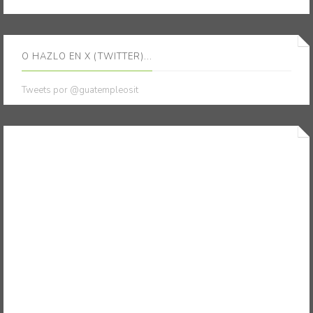
O HAZLO EN X (TWITTER)...
Tweets por @guatempleosit