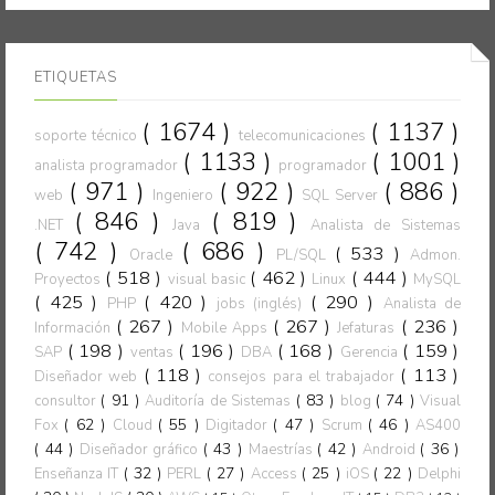
ETIQUETAS
( 1674 )
( 1137 )
soporte técnico
telecomunicaciones
( 1133 )
( 1001 )
analista programador
programador
( 971 )
( 922 )
( 886 )
web
Ingeniero
SQL Server
( 846 )
( 819 )
.NET
Java
Analista de Sistemas
( 742 )
( 686 )
( 533 )
Oracle
PL/SQL
Admon.
( 518 )
( 462 )
( 444 )
Proyectos
visual basic
Linux
MySQL
( 425 )
( 420 )
( 290 )
PHP
jobs (inglés)
Analista de
( 267 )
( 267 )
( 236 )
Información
Mobile Apps
Jefaturas
( 198 )
( 196 )
( 168 )
( 159 )
SAP
ventas
DBA
Gerencia
( 118 )
( 113 )
Diseñador web
consejos para el trabajador
( 91 )
( 83 )
( 74 )
consultor
Auditoría de Sistemas
blog
Visual
( 62 )
( 55 )
( 47 )
( 46 )
Fox
Cloud
Digitador
Scrum
AS400
( 44 )
( 43 )
( 42 )
( 36 )
Diseñador gráfico
Maestrías
Android
( 32 )
( 27 )
( 25 )
( 22 )
Enseñanza IT
PERL
Access
iOS
Delphi