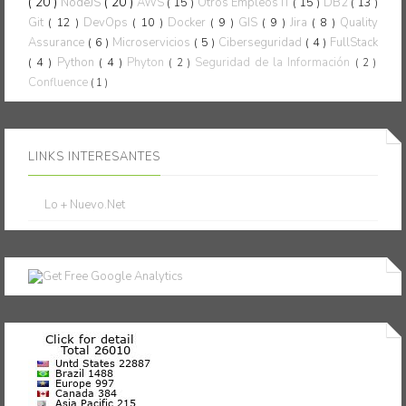
( 20 )
( 20 )
NodeJS
AWS
( 15 )
Otros Empleos IT
( 15 )
DB2
( 13 )
Git
( 12 )
DevOps
( 10 )
Docker
( 9 )
GIS
( 9 )
Jira
( 8 )
Quality
Assurance
( 6 )
Microservicios
( 5 )
Ciberseguridad
( 4 )
FullStack
( 4 )
Python
( 4 )
Phyton
Seguridad de la Información
( 2 )
( 2 )
Confluence
( 1 )
LINKS INTERESANTES
Lo + Nuevo.Net