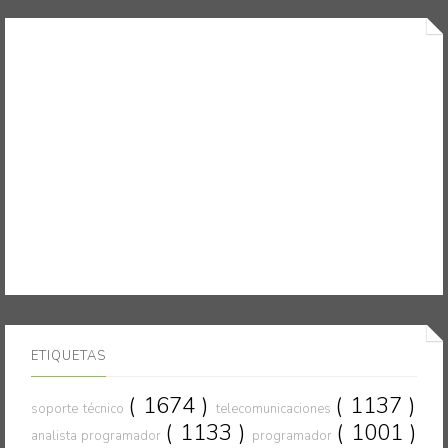
ETIQUETAS
( 1674 )
( 1137 )
soporte técnico
telecomunicaciones
( 1133 )
( 1001 )
analista programador
programador