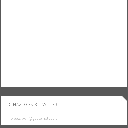
O HAZLO EN X (TWITTER)...
Tweets por @guatempleosit