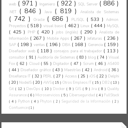
( 971 )
( 922 )
( 886 )
web
Ingeniero
SQL Server
( 846 )
( 819 )
.NET
Java
Analista de Sistemas
( 742 )
( 686 )
( 533 )
Oracle
PL/SQL
Admon.
( 518 )
( 462 )
( 444 )
Proyectos
visual basic
Linux
MySQL
( 425 )
( 420 )
( 290 )
PHP
jobs (inglés)
Analista de
( 267 )
( 267 )
( 236 )
Información
Mobile Apps
Jefaturas
( 198 )
( 196 )
( 168 )
( 159 )
SAP
ventas
DBA
Gerencia
( 118 )
( 113 )
Diseñador web
consejos para el trabajador
( 91 )
( 83 )
( 74 )
consultor
Auditoría de Sistemas
blog
Visual
( 62 )
( 55 )
( 47 )
( 46 )
Fox
Cloud
Digitador
Scrum
AS400
( 44 )
( 43 )
( 42 )
( 36 )
Diseñador gráfico
Maestrías
Android
( 32 )
( 27 )
( 25 )
( 22 )
Enseñanza IT
PERL
Access
iOS
Delphi
( 20 )
( 20 )
NodeJS
AWS
( 15 )
Otros Empleos IT
( 15 )
DB2
( 13 )
Git
( 12 )
DevOps
( 10 )
Docker
( 9 )
GIS
( 9 )
Jira
( 8 )
Quality
Assurance
( 6 )
Microservicios
( 5 )
Ciberseguridad
( 4 )
FullStack
( 4 )
Python
( 4 )
Phyton
Seguridad de la Información
( 2 )
( 2 )
Confluence
( 1 )