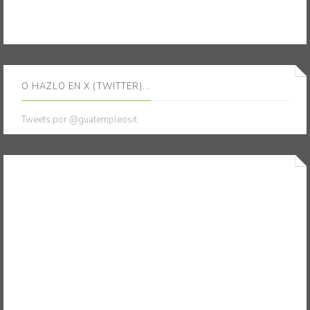
O HAZLO EN X (TWITTER)...
Tweets por @guatempleosit