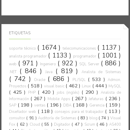
ETIQUETAS
( 1674 )
( 1137 )
soporte técnico
telecomunicaciones
( 1133 )
( 1001 )
analista programador
programador
( 971 )
( 922 )
( 886 )
web
Ingeniero
SQL Server
( 846 )
( 819 )
.NET
Java
Analista de Sistemas
( 742 )
( 686 )
( 533 )
Oracle
PL/SQL
Admon.
( 518 )
( 462 )
( 444 )
Proyectos
visual basic
Linux
MySQL
( 425 )
( 420 )
( 290 )
PHP
jobs (inglés)
Analista de
( 267 )
( 267 )
( 236 )
Información
Mobile Apps
Jefaturas
( 198 )
( 196 )
( 168 )
( 159 )
SAP
ventas
DBA
Gerencia
( 118 )
( 113 )
Diseñador web
consejos para el trabajador
( 91 )
( 83 )
( 74 )
consultor
Auditoría de Sistemas
blog
Visual
( 62 )
( 55 )
( 47 )
( 46 )
Fox
Cloud
Digitador
Scrum
AS400