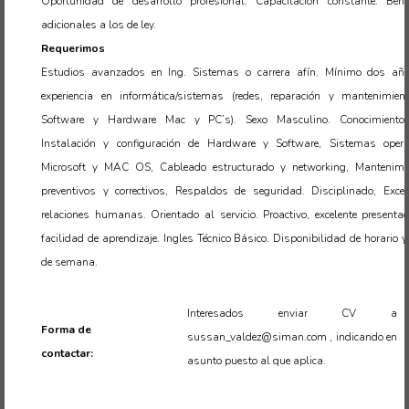
Oportunidad de desarrollo profesional. Capacitación constante. Benef
adicionales a los de ley.
Requerimos
Estudios avanzados en Ing. Sistemas o carrera afín. Mínimo dos añ
experiencia en informática/sistemas (redes, reparación y mantenimien
Software y Hardware Mac y PC’s). Sexo Masculino. Conocimiento
Instalación y configuración de Hardware y Software, Sistemas opera
Microsoft y MAC OS, Cableado estructurado y networking, Mantenimi
preventivos y correctivos, Respaldos de seguridad. Disciplinado, Excel
relaciones humanas. Orientado al servicio. Proactivo, excelente presentac
facilidad de aprendizaje. Ingles Técnico Básico. Disponibilidad de horario y
de semana.
Interesados enviar CV a
Forma de
sussan_valdez@siman.com , indicando en
contactar:
asunto puesto al que aplica.