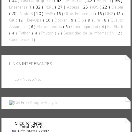
( 44 )
( 43 )
( 42 )
( 36 )
Diseñador gráfico
Maestrías
Android
( 32 )
( 27 )
( 25 )
( 22 )
Enseñanza IT
PERL
Access
iOS
Delphi
( 20 )
( 20 )
NodeJS
AWS
( 15 )
Otros Empleos IT
( 15 )
DB2
( 13 )
Git
( 12 )
DevOps
( 10 )
Docker
( 9 )
GIS
( 9 )
Jira
( 8 )
Quality
Assurance
( 6 )
Microservicios
( 5 )
Ciberseguridad
( 4 )
FullStack
( 4 )
Python
( 4 )
Phyton
Seguridad de la Información
( 2 )
( 2 )
Confluence
( 1 )
LINKS INTERESANTES
Lo + Nuevo.Net