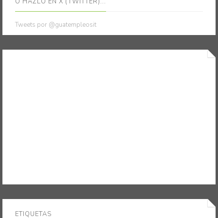
O HAZLO EN X (TWITTER)...
Tweets por @guatempleosit
ETIQUETAS