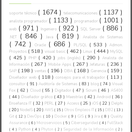
( 1674 )
( 1137 )
soporte técnico
telecomunicaciones
( 1133 )
( 1001 )
analista programador
programador
( 971 )
( 922 )
( 886 )
web
Ingeniero
SQL Server
( 846 )
( 819 )
.NET
Java
Analista de Sistemas
( 742 )
( 686 )
( 533 )
Oracle
PL/SQL
Admon.
( 518 )
( 462 )
( 444 )
Proyectos
visual basic
Linux
MySQL
( 425 )
( 420 )
( 290 )
PHP
jobs (inglés)
Analista de
( 267 )
( 267 )
( 236 )
Información
Mobile Apps
Jefaturas
( 198 )
( 196 )
( 168 )
( 159 )
SAP
ventas
DBA
Gerencia
( 118 )
( 113 )
Diseñador web
consejos para el trabajador
( 91 )
( 83 )
( 74 )
consultor
Auditoría de Sistemas
blog
Visual
( 62 )
( 55 )
( 47 )
( 46 )
Fox
Cloud
Digitador
Scrum
AS400
( 44 )
( 43 )
( 42 )
( 36 )
Diseñador gráfico
Maestrías
Android
( 32 )
( 27 )
( 25 )
( 22 )
Enseñanza IT
PERL
Access
iOS
Delphi
( 20 )
( 20 )
NodeJS
AWS
( 15 )
Otros Empleos IT
( 15 )
DB2
( 13 )
Git
( 12 )
DevOps
( 10 )
Docker
( 9 )
GIS
( 9 )
Jira
( 8 )
Quality
Assurance
( 6 )
Microservicios
( 5 )
Ciberseguridad
( 4 )
FullStack
( 4 )
Python
( 4 )
Phyton
Seguridad de la Información
( 2 )
( 2 )