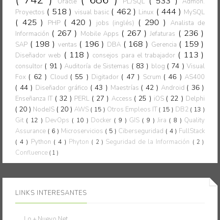
( 533 )
Oracle
PL/SQL
Admon.
( 518 )
( 462 )
( 444 )
Proyectos
visual basic
Linux
MySQL
( 425 )
( 420 )
( 290 )
PHP
jobs (inglés)
Analista de
( 267 )
( 267 )
( 236 )
Información
Mobile Apps
Jefaturas
( 198 )
( 196 )
( 168 )
( 159 )
SAP
ventas
DBA
Gerencia
( 118 )
( 113 )
Diseñador web
consejos para el trabajador
( 91 )
( 83 )
( 74 )
consultor
Auditoría de Sistemas
blog
Visual
( 62 )
( 55 )
( 47 )
( 46 )
Fox
Cloud
Digitador
Scrum
AS400
( 44 )
( 43 )
( 42 )
( 36 )
Diseñador gráfico
Maestrías
Android
( 32 )
( 27 )
( 25 )
( 22 )
Enseñanza IT
PERL
Access
iOS
Delphi
( 20 )
( 20 )
NodeJS
AWS
( 15 )
Otros Empleos IT
( 15 )
DB2
( 13 )
Git
( 12 )
DevOps
( 10 )
Docker
( 9 )
GIS
( 9 )
Jira
( 8 )
Quality
Assurance
( 6 )
Microservicios
( 5 )
Ciberseguridad
( 4 )
FullStack
( 4 )
Python
( 4 )
Phyton
Seguridad de la Información
( 2 )
( 2 )
Confluence
( 1 )
LINKS INTERESANTES
Lo + Nuevo.Net