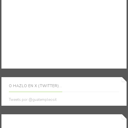
O HAZLO EN X (TWITTER)...
Tweets por @guatempleosit