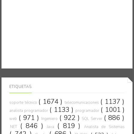
ETIQUETAS
( 1674 )
( 1137 )
soporte técnico
telecomunicaciones
( 1133 )
( 1001 )
analista programador
programador
( 971 )
( 922 )
( 886 )
web
Ingeniero
SQL Server
( 846 )
( 819 )
.NET
Java
Analista de Sistemas
( 742 )
( 686 )