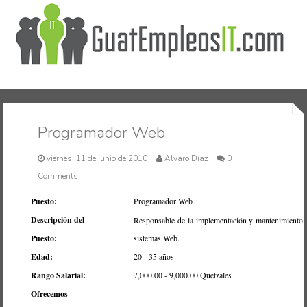
Inicio
Programador Web
viernes, 11 de junio de 2010
Alvaro Díaz
0
Comments
Puesto:
Programador Web
Descripción del
Responsable de la implementación y mantenimiento 
Puesto:
sistemas Web.
Edad:
20 - 35 años
Rango Salarial:
7,000.00 - 9,000.00 Quetzales
Ofrecemos