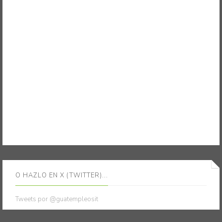
O HAZLO EN X (TWITTER)...
Tweets por @guatempleosit