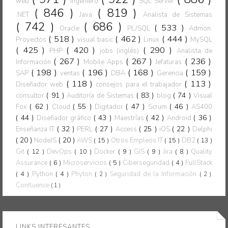
web
Ingeniero
SQL Server
( 846 )
( 819 )
.NET
Java
Analista de Sistemas
( 742 )
( 686 )
( 533 )
Oracle
PL/SQL
Admon.
( 518 )
( 462 )
( 444 )
Proyectos
visual basic
Linux
MySQL
( 425 )
( 420 )
( 290 )
PHP
jobs (inglés)
Analista de
( 267 )
( 267 )
( 236 )
Información
Mobile Apps
Jefaturas
( 198 )
( 196 )
( 168 )
( 159 )
SAP
ventas
DBA
Gerencia
( 118 )
( 113 )
Diseñador web
consejos para el trabajador
( 91 )
( 83 )
( 74 )
consultor
Auditoría de Sistemas
blog
Visual
( 62 )
( 55 )
( 47 )
( 46 )
Fox
Cloud
Digitador
Scrum
AS400
( 44 )
( 43 )
( 42 )
( 36 )
Diseñador gráfico
Maestrías
Android
( 32 )
( 27 )
( 25 )
( 22 )
Enseñanza IT
PERL
Access
iOS
Delphi
( 20 )
( 20 )
NodeJS
AWS
( 15 )
Otros Empleos IT
( 15 )
DB2
( 13 )
Git
( 12 )
DevOps
( 10 )
Docker
( 9 )
GIS
( 9 )
Jira
( 8 )
Quality
Assurance
( 6 )
Microservicios
( 5 )
Ciberseguridad
( 4 )
FullStack
( 4 )
Python
( 4 )
Phyton
Seguridad de la Información
( 2 )
( 2 )
Confluence
( 1 )
LINKS INTERESANTES