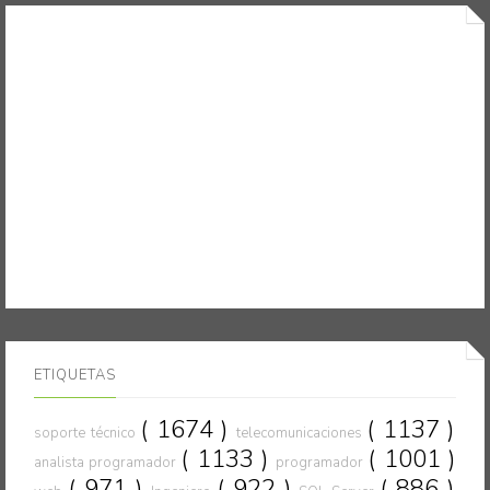
ETIQUETAS
( 1674 )
( 1137 )
soporte técnico
telecomunicaciones
( 1133 )
( 1001 )
analista programador
programador
( 971 )
( 922 )
( 886 )