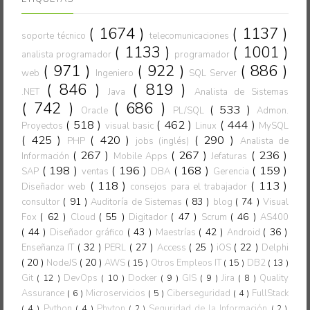
( 1674 )
( 1137 )
soporte técnico
telecomunicaciones
( 1133 )
( 1001 )
analista programador
programador
( 971 )
( 922 )
( 886 )
web
Ingeniero
SQL Server
( 846 )
( 819 )
.NET
Java
Analista de Sistemas
( 742 )
( 686 )
( 533 )
Oracle
PL/SQL
Admon.
( 518 )
( 462 )
( 444 )
Proyectos
visual basic
Linux
MySQL
( 425 )
( 420 )
( 290 )
PHP
jobs (inglés)
Analista de
( 267 )
( 267 )
( 236 )
Información
Mobile Apps
Jefaturas
( 198 )
( 196 )
( 168 )
( 159 )
SAP
ventas
DBA
Gerencia
( 118 )
( 113 )
Diseñador web
consejos para el trabajador
( 91 )
( 83 )
( 74 )
consultor
Auditoría de Sistemas
blog
Visual
( 62 )
( 55 )
( 47 )
( 46 )
Fox
Cloud
Digitador
Scrum
AS400
( 44 )
( 43 )
( 42 )
( 36 )
Diseñador gráfico
Maestrías
Android
( 32 )
( 27 )
( 25 )
( 22 )
Enseñanza IT
PERL
Access
iOS
Delphi
( 20 )
( 20 )
NodeJS
AWS
( 15 )
Otros Empleos IT
( 15 )
DB2
( 13 )
Git
( 12 )
DevOps
( 10 )
Docker
( 9 )
GIS
( 9 )
Jira
( 8 )
Quality
Assurance
( 6 )
Microservicios
( 5 )
Ciberseguridad
( 4 )
FullStack
( 4 )
Python
( 4 )
Phyton
Seguridad de la Información
( 2 )
( 2 )