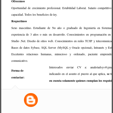
Ofrecemos
Oportunidad de crecimiento profesional. Estabilidad Laboral. Salario competitivo
capacidad. Todos los beneficios de ley.
Requerimos
Sexo masculino. Estudiante de 5to año o graduado de Ingeniería en Sistemas
experiencia de 3 años o más en desarrollo. Conocimientos en programación en 
Studio .Net. Diseño de sitios web. Conocimientos en redes TC/IP y telecomunicac
Bases de datos Sybase, SQL Server (MySQL y Oracle opcional), Intranets y Extr
Excelentes relaciones humanas, minucioso y ordenado, paciente emprende
comunicativo.
Interesados enviar CV a: analistadsys@gmai
Forma de
indicando en el asunto el puesto al que aplica,
se t
contactar:
en cuenta solamente quienes cumplan los requisit