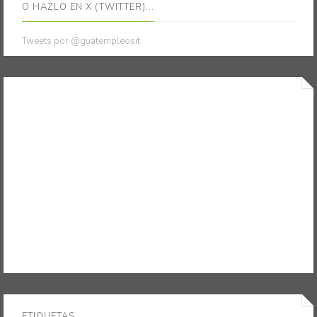
O HAZLO EN X (TWITTER)...
Tweets por @guatempleosit
ETIQUETAS