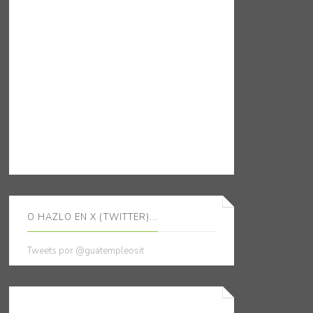
O HAZLO EN X (TWITTER)...
Tweets por @guatempleosit