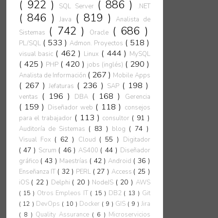
( 922 )
( 886 )
SQL Server
.NET
( 846 )
( 819 )
Java
Analista de
( 742 )
( 686 )
Sistemas
Oracle
( 533 )
( 518 )
PL/SQL
Admon. Proyectos
( 462 )
( 444 )
visual basic
Linux
MySQL
( 425 )
( 420 )
( 290 )
PHP
jobs (inglés)
( 267 )
Analista de Información
Mobile Apps
( 267 )
( 236 )
( 198 )
Jefaturas
SAP
( 196 )
( 168 )
ventas
DBA
Gerencia
( 159 )
( 118 )
Diseñador web
consejos
( 113 )
( 91 )
para el trabajador
consultor
( 83 )
( 74 )
Auditoría de Sistemas
blog
( 62 )
( 55 )
Visual Fox
Cloud
Digitador
( 47 )
( 46 )
( 44 )
Scrum
AS400
Diseñador
( 43 )
( 42 )
( 36 )
gráfico
Maestrías
Android
( 32 )
( 27 )
( 25 )
Enseñanza IT
PERL
Access
( 22 )
( 20 )
( 20 )
iOS
Delphi
NodeJS
AWS
( 15 )
Otros Empleos IT
( 15 )
DB2
( 13 )
Git
( 12 )
DevOps
( 10 )
Docker
( 9 )
GIS
( 9 )
Jira
( 8 )
Quality Assurance
( 6 )
Microservicios