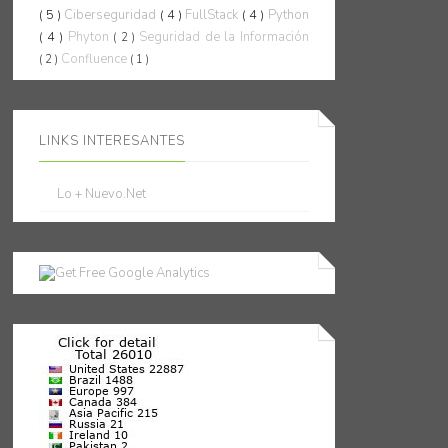
( 5 )
Ciberseguridad
( 4 )
FullStack
( 4 )
Python
( 4 )
Phyton
Seguridad de la Información
( 2 )
Confluence
( 2 )
( 1 )
LINKS INTERESANTES
Lo + Nuevo.Net