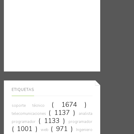
ETIQUETAS
( 1674 )
soporte técnico
( 1137 )
telecomunicaciones
analista
( 1133 )
programador
programador
( 1001 )
( 971 )
web
Ingeniero