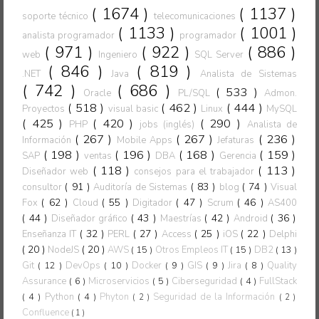
( 1674 )
( 1137 )
soporte técnico
telecomunicaciones
( 1133 )
( 1001 )
analista programador
programador
( 971 )
( 922 )
( 886 )
web
Ingeniero
SQL Server
( 846 )
( 819 )
.NET
Java
Analista de Sistemas
( 742 )
( 686 )
( 533 )
Oracle
PL/SQL
Admon.
( 518 )
( 462 )
( 444 )
Proyectos
visual basic
Linux
MySQL
( 425 )
( 420 )
( 290 )
PHP
jobs (inglés)
Analista de
( 267 )
( 267 )
( 236 )
Información
Mobile Apps
Jefaturas
( 198 )
( 196 )
( 168 )
( 159 )
SAP
ventas
DBA
Gerencia
( 118 )
( 113 )
Diseñador web
consejos para el trabajador
( 91 )
( 83 )
( 74 )
consultor
Auditoría de Sistemas
blog
Visual
( 62 )
( 55 )
( 47 )
( 46 )
Fox
Cloud
Digitador
Scrum
AS400
( 44 )
( 43 )
( 42 )
( 36 )
Diseñador gráfico
Maestrías
Android
( 32 )
( 27 )
( 25 )
( 22 )
Enseñanza IT
PERL
Access
iOS
Delphi
( 20 )
( 20 )
NodeJS
AWS
( 15 )
Otros Empleos IT
( 15 )
DB2
( 13 )
Git
( 12 )
DevOps
( 10 )
Docker
( 9 )
GIS
( 9 )
Jira
( 8 )
Quality
Assurance
( 6 )
Microservicios
( 5 )
Ciberseguridad
( 4 )
FullStack
( 4 )
Python
( 4 )
Phyton
Seguridad de la Información
( 2 )
( 2 )
Confluence
( 1 )