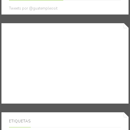
Tweets por @guatempleosit
ETIQUETAS