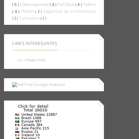
( 5 )
Ciberseguridad
( 4 )
FullStack
( 4 )
Python
( 4 )
Phyton
Seguridad de la Información
( 2 )
Confluence
( 2 )
( 1 )
LINKS INTERESANTES
Lo + Nuevo.Net