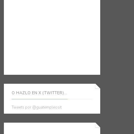
O HAZLO EN X (TWITTER)...
Tweets por @guatempleosit