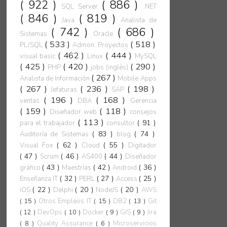
( 922 )
( 886 )
SQL Server
.NET
( 846 )
( 819 )
Java
Analista de
( 742 )
( 686 )
Sistemas
Oracle
( 533 )
( 518 )
PL/SQL
Admon. Proyectos
( 462 )
( 444 )
visual basic
Linux
MySQL
( 425 )
( 420 )
( 290 )
PHP
jobs (inglés)
( 267 )
Analista de Información
Mobile Apps
( 267 )
( 236 )
( 198 )
Jefaturas
SAP
( 196 )
( 168 )
ventas
DBA
Gerencia
( 159 )
( 118 )
Diseñador web
consejos
( 113 )
( 91 )
para el trabajador
consultor
( 83 )
( 74 )
Auditoría de Sistemas
blog
( 62 )
( 55 )
Visual Fox
Cloud
Digitador
( 47 )
( 46 )
( 44 )
Scrum
AS400
Diseñador
( 43 )
( 42 )
( 36 )
gráfico
Maestrías
Android
( 32 )
( 27 )
( 25 )
Enseñanza IT
PERL
Access
( 22 )
( 20 )
( 20 )
iOS
Delphi
NodeJS
AWS
( 15 )
Otros Empleos IT
( 15 )
DB2
( 13 )
Git
( 12 )
DevOps
( 10 )
Docker
( 9 )
GIS
( 9 )
Jira
( 8 )
Quality Assurance
( 6 )
Microservicios