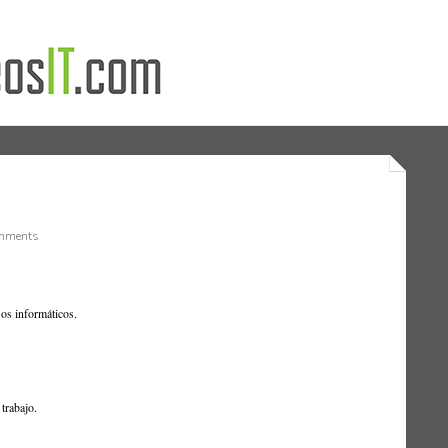
mments
sos informáticos.
trabajo.