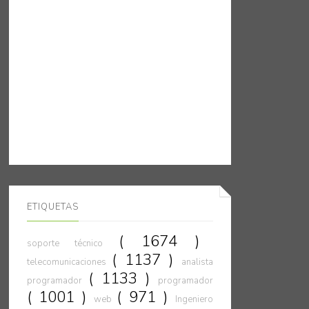
ETIQUETAS
( 1674 )
soporte técnico
( 1137 )
telecomunicaciones
analista
( 1133 )
programador
programador
( 1001 )
( 971 )
web
Ingeniero