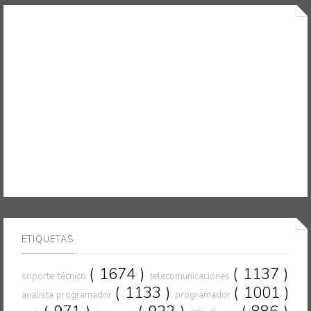
ETIQUETAS
( 1674 )
( 1137 )
soporte técnico
telecomunicaciones
( 1133 )
( 1001 )
analista programador
programador