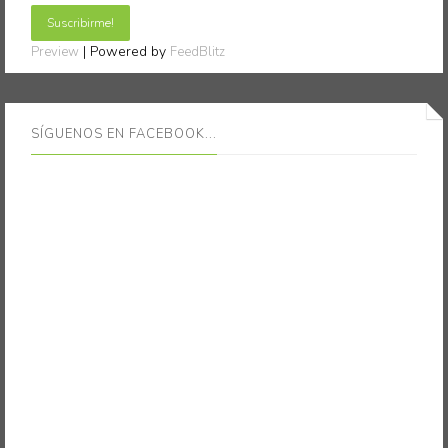
| Powered by
Preview
FeedBlitz
SÍGUENOS EN FACEBOOK...