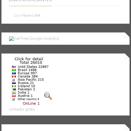
LINKS INTERESANTES
Lo + Nuevo.Net
contador gratis