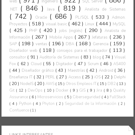
( 971 )
( 922 )
( 886 )
web
Ingeniero
SQL Server
( 846 )
( 819 )
.NET
Java
Analista de Sistemas
( 742 )
( 686 )
( 533 )
Oracle
PL/SQL
Admon.
( 518 )
( 462 )
( 444 )
Proyectos
visual basic
Linux
MySQL
( 425 )
( 420 )
( 290 )
PHP
jobs (inglés)
Analista de
( 267 )
( 267 )
( 236 )
Información
Mobile Apps
Jefaturas
( 198 )
( 196 )
( 168 )
( 159 )
SAP
ventas
DBA
Gerencia
( 118 )
( 113 )
Diseñador web
consejos para el trabajador
( 91 )
( 83 )
( 74 )
consultor
Auditoría de Sistemas
blog
Visual
( 62 )
( 55 )
( 47 )
( 46 )
Fox
Cloud
Digitador
Scrum
AS400
( 44 )
( 43 )
( 42 )
( 36 )
Diseñador gráfico
Maestrías
Android
( 32 )
( 27 )
( 25 )
( 22 )
Enseñanza IT
PERL
Access
iOS
Delphi
( 20 )
( 20 )
NodeJS
AWS
( 15 )
Otros Empleos IT
( 15 )
DB2
( 13 )
Git
( 12 )
DevOps
( 10 )
Docker
( 9 )
GIS
( 9 )
Jira
( 8 )
Quality
Assurance
( 6 )
Microservicios
( 5 )
Ciberseguridad
( 4 )
FullStack
( 4 )
Python
( 4 )
Phyton
Seguridad de la Información
( 2 )
( 2 )
Confluence
( 1 )