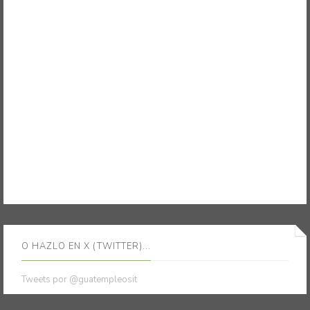
O HAZLO EN X (TWITTER)...
Tweets por @guatempleosit