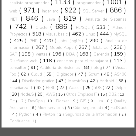
( 1133 )
( 1001 )
analista programador
programador
( 971 )
( 922 )
( 886 )
web
Ingeniero
SQL Server
( 846 )
( 819 )
.NET
Java
Analista de Sistemas
( 742 )
( 686 )
( 533 )
Oracle
PL/SQL
Admon.
( 518 )
( 462 )
( 444 )
Proyectos
visual basic
Linux
MySQL
( 425 )
( 420 )
( 290 )
PHP
jobs (inglés)
Analista de
( 267 )
( 267 )
( 236 )
Información
Mobile Apps
Jefaturas
( 198 )
( 196 )
( 168 )
( 159 )
SAP
ventas
DBA
Gerencia
( 118 )
( 113 )
Diseñador web
consejos para el trabajador
( 91 )
( 83 )
( 74 )
consultor
Auditoría de Sistemas
blog
Visual
( 62 )
( 55 )
( 47 )
( 46 )
Fox
Cloud
Digitador
Scrum
AS400
( 44 )
( 43 )
( 42 )
( 36 )
Diseñador gráfico
Maestrías
Android
( 32 )
( 27 )
( 25 )
( 22 )
Enseñanza IT
PERL
Access
iOS
Delphi
( 20 )
( 20 )
NodeJS
AWS
( 15 )
Otros Empleos IT
( 15 )
DB2
( 13 )
Git
( 12 )
DevOps
( 10 )
Docker
( 9 )
GIS
( 9 )
Jira
( 8 )
Quality
Assurance
( 6 )
Microservicios
( 5 )
Ciberseguridad
( 4 )
FullStack
( 4 )
Python
( 4 )
Phyton
Seguridad de la Información
( 2 )
( 2 )
Confluence
( 1 )