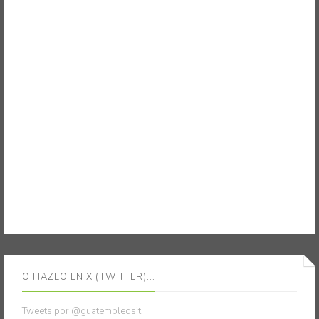
O HAZLO EN X (TWITTER)...
Tweets por @guatempleosit