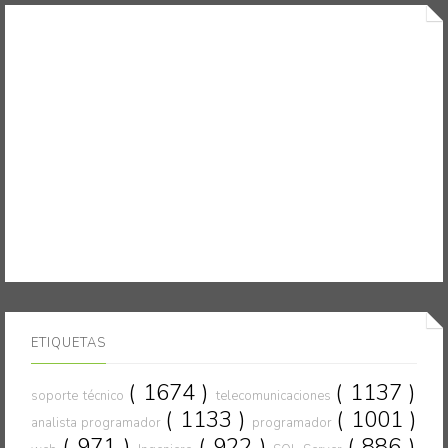
ETIQUETAS
( 1674 )
( 1137 )
soporte técnico
telecomunicaciones
( 1133 )
( 1001 )
analista programador
programador
( 971 )
( 922 )
( 886 )