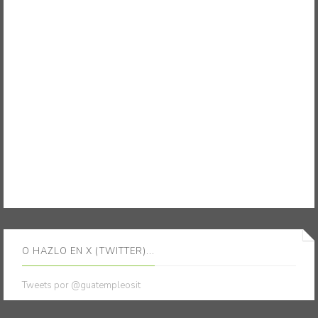
O HAZLO EN X (TWITTER)...
Tweets por @guatempleosit