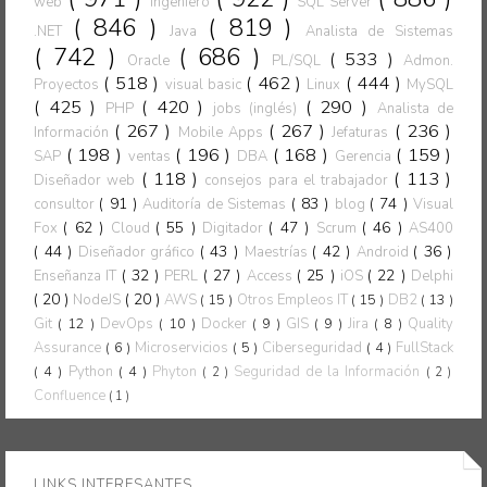
web
Ingeniero
SQL Server
( 846 )
( 819 )
.NET
Java
Analista de Sistemas
( 742 )
( 686 )
( 533 )
Oracle
PL/SQL
Admon.
( 518 )
( 462 )
( 444 )
Proyectos
visual basic
Linux
MySQL
( 425 )
( 420 )
( 290 )
PHP
jobs (inglés)
Analista de
( 267 )
( 267 )
( 236 )
Información
Mobile Apps
Jefaturas
( 198 )
( 196 )
( 168 )
( 159 )
SAP
ventas
DBA
Gerencia
( 118 )
( 113 )
Diseñador web
consejos para el trabajador
( 91 )
( 83 )
( 74 )
consultor
Auditoría de Sistemas
blog
Visual
( 62 )
( 55 )
( 47 )
( 46 )
Fox
Cloud
Digitador
Scrum
AS400
( 44 )
( 43 )
( 42 )
( 36 )
Diseñador gráfico
Maestrías
Android
( 32 )
( 27 )
( 25 )
( 22 )
Enseñanza IT
PERL
Access
iOS
Delphi
( 20 )
( 20 )
NodeJS
AWS
( 15 )
Otros Empleos IT
( 15 )
DB2
( 13 )
Git
( 12 )
DevOps
( 10 )
Docker
( 9 )
GIS
( 9 )
Jira
( 8 )
Quality
Assurance
( 6 )
Microservicios
( 5 )
Ciberseguridad
( 4 )
FullStack
( 4 )
Python
( 4 )
Phyton
Seguridad de la Información
( 2 )
( 2 )
Confluence
( 1 )
LINKS INTERESANTES