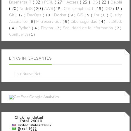
( 32 )
( 27 )
( 25 )
( 22 )
Enseñanza IT
PERL
Access
iOS
Delphi
( 20 )
( 20 )
NodeJS
AWS
( 15 )
Otros Empleos IT
( 15 )
DB2
( 13 )
Git
( 12 )
DevOps
( 10 )
Docker
( 9 )
GIS
( 9 )
Jira
( 8 )
Quality
Assurance
( 6 )
Microservicios
( 5 )
Ciberseguridad
( 4 )
FullStack
( 4 )
Python
( 4 )
Phyton
Seguridad de la Información
( 2 )
( 2 )
Confluence
( 1 )
LINKS INTERESANTES
Lo + Nuevo.Net