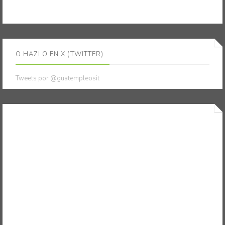
O HAZLO EN X (TWITTER)...
Tweets por @guatempleosit