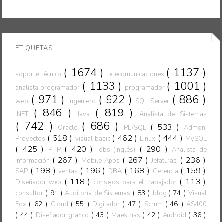
ETIQUETAS
( 1674 )
( 1137 )
soporte técnico
telecomunicaciones
( 1133 )
( 1001 )
analista programador
programador
( 971 )
( 922 )
( 886 )
web
Ingeniero
SQL Server
( 846 )
( 819 )
.NET
Java
Analista de Sistemas
( 742 )
( 686 )
( 533 )
Oracle
PL/SQL
Admon.
( 518 )
( 462 )
( 444 )
Proyectos
visual basic
Linux
MySQL
( 425 )
( 420 )
( 290 )
PHP
jobs (inglés)
Analista de
( 267 )
( 267 )
( 236 )
Información
Mobile Apps
Jefaturas
( 198 )
( 196 )
( 168 )
( 159 )
SAP
ventas
DBA
Gerencia
( 118 )
( 113 )
Diseñador web
consejos para el trabajador
( 91 )
( 83 )
( 74 )
consultor
Auditoría de Sistemas
blog
Visual
( 62 )
( 55 )
( 47 )
( 46 )
Fox
Cloud
Digitador
Scrum
AS400
( 44 )
( 43 )
( 42 )
( 36 )
Diseñador gráfico
Maestrías
Android