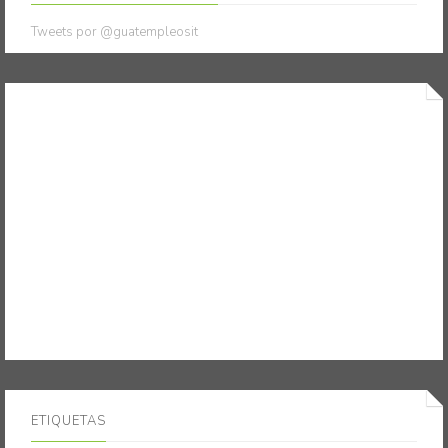
Tweets por @guatempleosit
ETIQUETAS