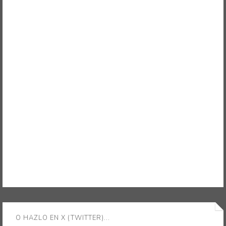
O HAZLO EN X (TWITTER)...