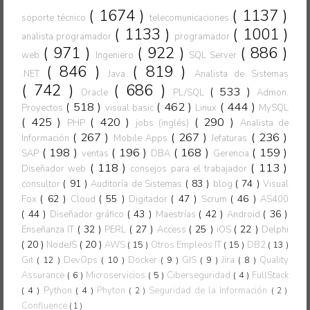
( 1674 )
( 1137 )
soporte técnico
telecomunicaciones
( 1133 )
( 1001 )
analista programador
programador
( 971 )
( 922 )
( 886 )
web
Ingeniero
SQL Server
( 846 )
( 819 )
.NET
Java
Analista de Sistemas
( 742 )
( 686 )
( 533 )
Oracle
PL/SQL
Admon.
( 518 )
( 462 )
( 444 )
Proyectos
visual basic
Linux
MySQL
( 425 )
( 420 )
( 290 )
PHP
jobs (inglés)
Analista de
( 267 )
( 267 )
( 236 )
Información
Mobile Apps
Jefaturas
( 198 )
( 196 )
( 168 )
( 159 )
SAP
ventas
DBA
Gerencia
( 118 )
( 113 )
Diseñador web
consejos para el trabajador
( 91 )
( 83 )
( 74 )
consultor
Auditoría de Sistemas
blog
Visual
( 62 )
( 55 )
( 47 )
( 46 )
Fox
Cloud
Digitador
Scrum
AS400
( 44 )
( 43 )
( 42 )
( 36 )
Diseñador gráfico
Maestrías
Android
( 32 )
( 27 )
( 25 )
( 22 )
Enseñanza IT
PERL
Access
iOS
Delphi
( 20 )
( 20 )
NodeJS
AWS
( 15 )
Otros Empleos IT
( 15 )
DB2
( 13 )
Git
( 12 )
DevOps
( 10 )
Docker
( 9 )
GIS
( 9 )
Jira
( 8 )
Quality
Assurance
( 6 )
Microservicios
( 5 )
Ciberseguridad
( 4 )
FullStack
( 4 )
Python
( 4 )
Phyton
Seguridad de la Información
( 2 )
( 2 )
Confluence
( 1 )