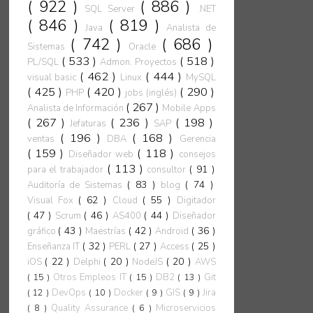
( 922 )
( 886 )
SQL Server
.NET
( 846 )
( 819 )
Java
Analista de
( 742 )
( 686 )
Sistemas
Oracle
( 533 )
( 518 )
PL/SQL
Admon. Proyectos
( 462 )
( 444 )
visual basic
Linux
MySQL
( 425 )
( 420 )
( 290 )
PHP
jobs (inglés)
( 267 )
Analista de Información
Mobile Apps
( 267 )
( 236 )
( 198 )
Jefaturas
SAP
( 196 )
( 168 )
ventas
DBA
Gerencia
( 159 )
( 118 )
Diseñador web
consejos
( 113 )
( 91 )
para el trabajador
consultor
( 83 )
( 74 )
Auditoría de Sistemas
blog
( 62 )
( 55 )
Visual Fox
Cloud
Digitador
( 47 )
( 46 )
( 44 )
Scrum
AS400
Diseñador
( 43 )
( 42 )
( 36 )
gráfico
Maestrías
Android
( 32 )
( 27 )
( 25 )
Enseñanza IT
PERL
Access
( 22 )
( 20 )
( 20 )
iOS
Delphi
NodeJS
AWS
( 15 )
Otros Empleos IT
( 15 )
DB2
( 13 )
Git
( 12 )
DevOps
( 10 )
Docker
( 9 )
GIS
( 9 )
Jira
( 8 )
Quality Assurance
( 6 )
Microservicios