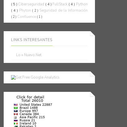
( 5 )
Ciberseguridad
( 4 )
FullStack
( 4 )
Python
( 4 )
Phyton
Seguridad de la Información
( 2 )
Confluence
( 2 )
( 1 )
LINKS INTERESANTES
Lo + Nuevo.Net