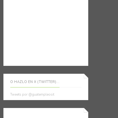
O HAZLO EN X (TWITTER)...
Tweets por @guatempleosit