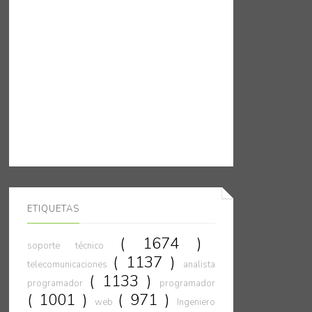
ETIQUETAS
( 1674 )
soporte técnico
( 1137 )
telecomunicaciones
analista
( 1133 )
programador
programador
( 1001 )
( 971 )
web
Ingeniero