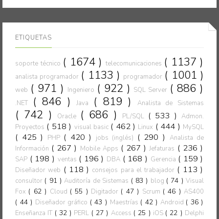
ETIQUETAS
( 1674 )
( 1137 )
soporte técnico
telecomunicaciones
( 1133 )
( 1001 )
analista programador
programador
( 971 )
( 922 )
( 886 )
web
Ingeniero
SQL Server
( 846 )
( 819 )
.NET
Java
Analista de Sistemas
( 742 )
( 686 )
( 533 )
Oracle
PL/SQL
Admon.
( 518 )
( 462 )
( 444 )
Proyectos
visual basic
Linux
MySQL
( 425 )
( 420 )
( 290 )
PHP
jobs (inglés)
Analista de
( 267 )
( 267 )
( 236 )
Información
Mobile Apps
Jefaturas
( 198 )
( 196 )
( 168 )
( 159 )
SAP
ventas
DBA
Gerencia
( 118 )
( 113 )
Diseñador web
consejos para el trabajador
( 91 )
( 83 )
( 74 )
consultor
Auditoría de Sistemas
blog
Visual
( 62 )
( 55 )
( 47 )
( 46 )
Fox
Cloud
Digitador
Scrum
AS400
( 44 )
( 43 )
( 42 )
( 36 )
Diseñador gráfico
Maestrías
Android
( 32 )
( 27 )
( 25 )
( 22 )
Enseñanza IT
PERL
Access
iOS
Delphi