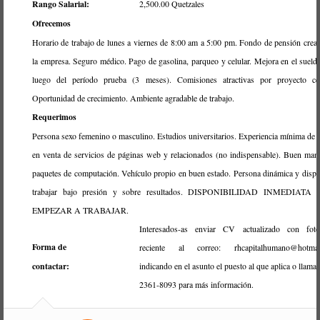
Rango Salarial:
2,500.00 Quetzales
Ofrecemos
Horario de trabajo de lunes a viernes de 8:00 am a 5:00 pm. Fondo de pensión crea
la empresa. Seguro médico. Pago de gasolina, parqueo y celular. Mejora en el sueld
luego del período prueba (3 meses). Comisiones atractivas por proyecto cer
Oportunidad de crecimiento. Ambiente agradable de trabajo.
Requerimos
Persona sexo femenino o masculino. Estudios universitarios. Experiencia mínima de 
en venta de servicios de páginas web y relacionados (no indispensable). Buen man
paquetes de computación. Vehículo propio en buen estado. Persona dinámica y dispu
trabajar bajo presión y sobre resultados. DISPONIBILIDAD INMEDIATA
EMPEZAR A TRABAJAR.
Interesados-as enviar CV actualizado con fotog
Forma de
reciente al correo: rhcapitalhumano@hotmai
contactar:
indicando en el asunto el puesto al que aplica o llamar 
2361-8093 para más información.