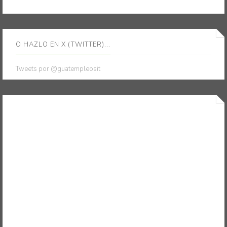
O HAZLO EN X (TWITTER)...
Tweets por @guatempleosit