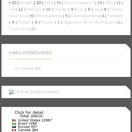
( 20 )
( 20 )
NodeJS
AWS
( 15 )
Otros Empleos IT
( 15 )
DB2
( 13 )
Git
( 12 )
DevOps
( 10 )
Docker
( 9 )
GIS
( 9 )
Jira
( 8 )
Quality
Assurance
( 6 )
Microservicios
( 5 )
Ciberseguridad
( 4 )
FullStack
( 4 )
Python
( 4 )
Phyton
Seguridad de la Información
( 2 )
( 2 )
Confluence
( 1 )
LINKS INTERESANTES
Lo + Nuevo.Net