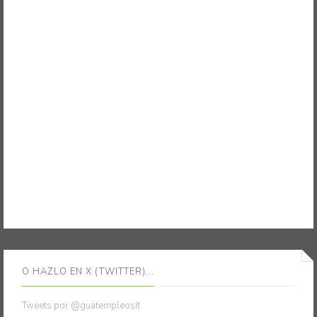
O HAZLO EN X (TWITTER)...
Tweets por @guatempleosit