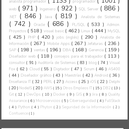
( 1133 )
( 1001 )
analista programador
programador
( 971 )
( 922 )
( 886 )
web
Ingeniero
SQL Server
( 846 )
( 819 )
.NET
Java
Analista de Sistemas
( 742 )
( 686 )
( 533 )
Oracle
PL/SQL
Admon.
( 518 )
( 462 )
( 444 )
Proyectos
visual basic
Linux
MySQL
( 425 )
( 420 )
( 290 )
PHP
jobs (inglés)
Analista de
( 267 )
( 267 )
( 236 )
Información
Mobile Apps
Jefaturas
( 198 )
( 196 )
( 168 )
( 159 )
SAP
ventas
DBA
Gerencia
( 118 )
( 113 )
Diseñador web
consejos para el trabajador
( 91 )
( 83 )
( 74 )
consultor
Auditoría de Sistemas
blog
Visual
( 62 )
( 55 )
( 47 )
( 46 )
Fox
Cloud
Digitador
Scrum
AS400
( 44 )
( 43 )
( 42 )
( 36 )
Diseñador gráfico
Maestrías
Android
( 32 )
( 27 )
( 25 )
( 22 )
Enseñanza IT
PERL
Access
iOS
Delphi
( 20 )
( 20 )
NodeJS
AWS
( 15 )
Otros Empleos IT
( 15 )
DB2
( 13 )
Git
( 12 )
DevOps
( 10 )
Docker
( 9 )
GIS
( 9 )
Jira
( 8 )
Quality
Assurance
( 6 )
Microservicios
( 5 )
Ciberseguridad
( 4 )
FullStack
( 4 )
Python
( 4 )
Phyton
Seguridad de la Información
( 2 )
( 2 )
Confluence
( 1 )