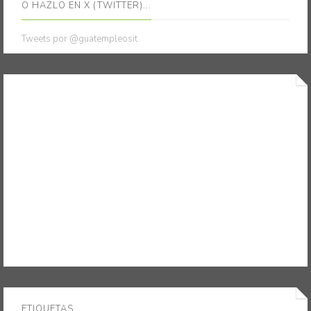
O HAZLO EN X (TWITTER)...
Tweets por @guatempleosit
ETIQUETAS