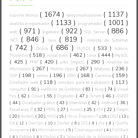
( 1674 )
( 1137 )
soporte técnico
telecomunicaciones
( 1133 )
( 1001 )
analista programador
programador
( 971 )
( 922 )
( 886 )
web
Ingeniero
SQL Server
( 846 )
( 819 )
.NET
Java
Analista de Sistemas
( 742 )
( 686 )
( 533 )
Oracle
PL/SQL
Admon.
( 518 )
( 462 )
( 444 )
Proyectos
visual basic
Linux
MySQL
( 425 )
( 420 )
( 290 )
PHP
jobs (inglés)
Analista de
( 267 )
( 267 )
( 236 )
Información
Mobile Apps
Jefaturas
( 198 )
( 196 )
( 168 )
( 159 )
SAP
ventas
DBA
Gerencia
( 118 )
( 113 )
Diseñador web
consejos para el trabajador
( 91 )
( 83 )
( 74 )
consultor
Auditoría de Sistemas
blog
Visual
( 62 )
( 55 )
( 47 )
( 46 )
Fox
Cloud
Digitador
Scrum
AS400
( 44 )
( 43 )
( 42 )
( 36 )
Diseñador gráfico
Maestrías
Android
( 32 )
( 27 )
( 25 )
( 22 )
Enseñanza IT
PERL
Access
iOS
Delphi
( 20 )
( 20 )
NodeJS
AWS
( 15 )
Otros Empleos IT
( 15 )
DB2
( 13 )
Git
( 12 )
DevOps
( 10 )
Docker
( 9 )
GIS
( 9 )
Jira
( 8 )
Quality
Assurance
( 6 )
Microservicios
( 5 )
Ciberseguridad
( 4 )
FullStack
( 4 )
Python
( 4 )
Phyton
Seguridad de la Información
( 2 )
( 2 )