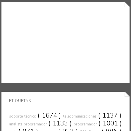
ETIQUETAS
( 1674 )
( 1137 )
soporte técnico
telecomunicaciones
( 1133 )
( 1001 )
analista programador
programador