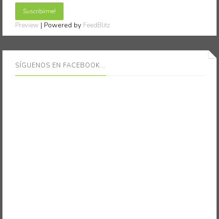
| Powered by
Preview
FeedBlitz
SÍGUENOS EN FACEBOOK...