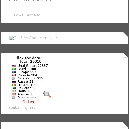
LINKS INTERESANTES
Lo + Nuevo.Net
contador gratis