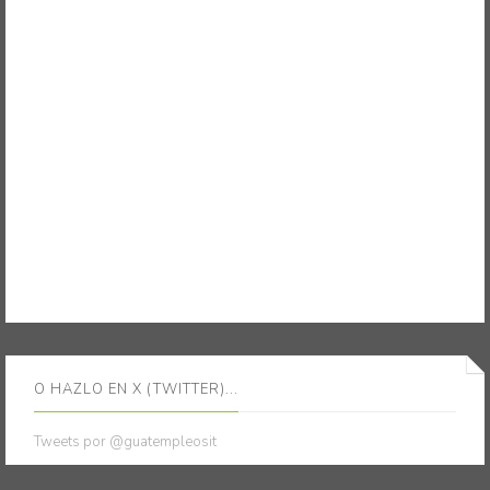
O HAZLO EN X (TWITTER)...
Tweets por @guatempleosit