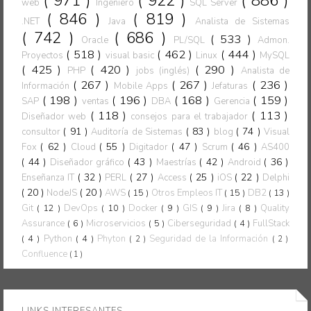
( 971 )
( 922 )
( 886 )
web
Ingeniero
SQL Server
( 846 )
( 819 )
.NET
Java
Analista de Sistemas
( 742 )
( 686 )
( 533 )
Oracle
PL/SQL
Admon.
( 518 )
( 462 )
( 444 )
Proyectos
visual basic
Linux
MySQL
( 425 )
( 420 )
( 290 )
PHP
jobs (inglés)
Analista de
( 267 )
( 267 )
( 236 )
Información
Mobile Apps
Jefaturas
( 198 )
( 196 )
( 168 )
( 159 )
SAP
ventas
DBA
Gerencia
( 118 )
( 113 )
Diseñador web
consejos para el trabajador
( 91 )
( 83 )
( 74 )
consultor
Auditoría de Sistemas
blog
Visual
( 62 )
( 55 )
( 47 )
( 46 )
Fox
Cloud
Digitador
Scrum
AS400
( 44 )
( 43 )
( 42 )
( 36 )
Diseñador gráfico
Maestrías
Android
( 32 )
( 27 )
( 25 )
( 22 )
Enseñanza IT
PERL
Access
iOS
Delphi
( 20 )
( 20 )
NodeJS
AWS
( 15 )
Otros Empleos IT
( 15 )
DB2
( 13 )
Git
( 12 )
DevOps
( 10 )
Docker
( 9 )
GIS
( 9 )
Jira
( 8 )
Quality
Assurance
( 6 )
Microservicios
( 5 )
Ciberseguridad
( 4 )
FullStack
( 4 )
Python
( 4 )
Phyton
Seguridad de la Información
( 2 )
( 2 )
Confluence
( 1 )