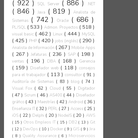
( 922 )
( 886 )
SQL Server
.NET
( 846 )
( 819 )
Java
Analista de
( 742 )
( 686 )
Sistemas
Oracle
( 533 )
( 518 )
PL/SQL
Admon. Proyectos
( 462 )
( 444 )
visual basic
Linux
MySQL
( 425 )
( 420 )
( 290 )
PHP
jobs (inglés)
( 267 )
Analista de Información
Mobile Apps
( 267 )
( 236 )
( 198 )
Jefaturas
SAP
( 196 )
( 168 )
ventas
DBA
Gerencia
( 159 )
( 118 )
Diseñador web
consejos
( 113 )
( 91 )
para el trabajador
consultor
( 83 )
( 74 )
Auditoría de Sistemas
blog
( 62 )
( 55 )
Visual Fox
Cloud
Digitador
( 47 )
( 46 )
( 44 )
Scrum
AS400
Diseñador
( 43 )
( 42 )
( 36 )
gráfico
Maestrías
Android
( 32 )
( 27 )
( 25 )
Enseñanza IT
PERL
Access
( 22 )
( 20 )
( 20 )
iOS
Delphi
NodeJS
AWS
( 15 )
Otros Empleos IT
( 15 )
DB2
( 13 )
Git
( 12 )
DevOps
( 10 )
Docker
( 9 )
GIS
( 9 )
Jira
( 8 )
Quality Assurance
( 6 )
Microservicios