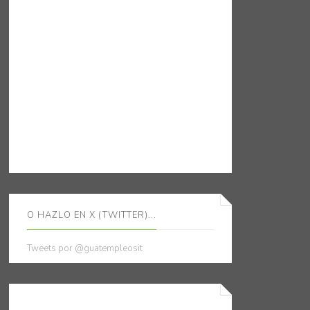
O HAZLO EN X (TWITTER)...
Tweets por @guatempleosit