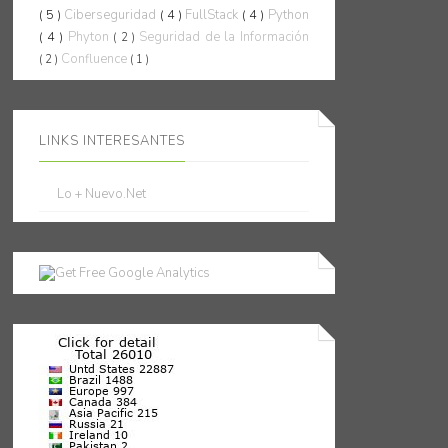
( 5 )
Ciberseguridad
( 4 )
FullStack
( 4 )
Python
( 4 )
Phyton
Seguridad de la Información
( 2 )
Confluence
( 2 )
( 1 )
LINKS INTERESANTES
Lo + Nuevo.Net