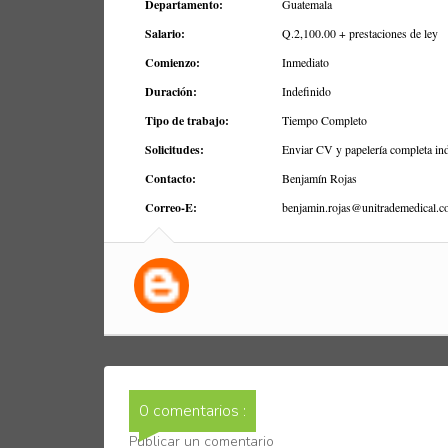
Departamento:
Guatemala
Salario:
Q.2,100.00 + prestaciones de ley
Comienzo:
Inmediato
Duración:
Indefinido
Tipo de trabajo:
Tiempo Completo
Solicitudes:
Enviar CV y papelería completa ind
Contacto:
Benjamín Rojas
Correo-E:
benjamin.rojas@unitrademedical.
0 comentarios :
Publicar un comentario