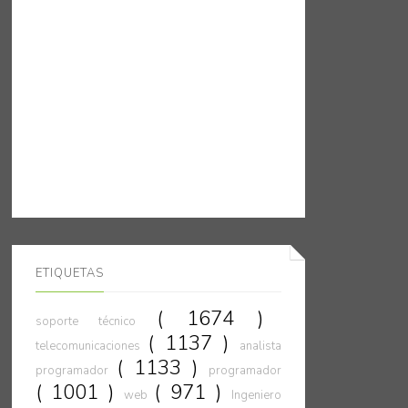
ETIQUETAS
( 1674 )
soporte técnico
( 1137 )
telecomunicaciones
analista
( 1133 )
programador
programador
( 1001 )
( 971 )
web
Ingeniero