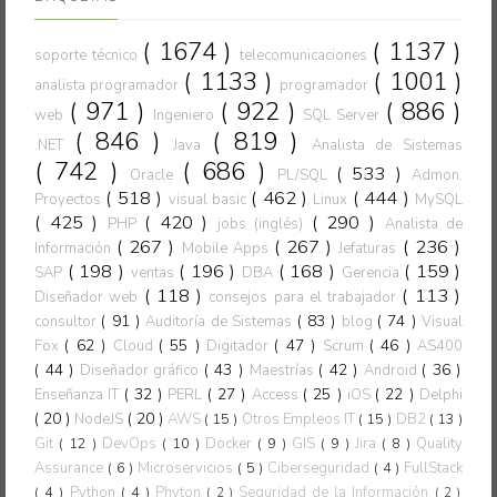
( 1674 )
( 1137 )
soporte técnico
telecomunicaciones
( 1133 )
( 1001 )
analista programador
programador
( 971 )
( 922 )
( 886 )
web
Ingeniero
SQL Server
( 846 )
( 819 )
.NET
Java
Analista de Sistemas
( 742 )
( 686 )
( 533 )
Oracle
PL/SQL
Admon.
( 518 )
( 462 )
( 444 )
Proyectos
visual basic
Linux
MySQL
( 425 )
( 420 )
( 290 )
PHP
jobs (inglés)
Analista de
( 267 )
( 267 )
( 236 )
Información
Mobile Apps
Jefaturas
( 198 )
( 196 )
( 168 )
( 159 )
SAP
ventas
DBA
Gerencia
( 118 )
( 113 )
Diseñador web
consejos para el trabajador
( 91 )
( 83 )
( 74 )
consultor
Auditoría de Sistemas
blog
Visual
( 62 )
( 55 )
( 47 )
( 46 )
Fox
Cloud
Digitador
Scrum
AS400
( 44 )
( 43 )
( 42 )
( 36 )
Diseñador gráfico
Maestrías
Android
( 32 )
( 27 )
( 25 )
( 22 )
Enseñanza IT
PERL
Access
iOS
Delphi
( 20 )
( 20 )
NodeJS
AWS
( 15 )
Otros Empleos IT
( 15 )
DB2
( 13 )
Git
( 12 )
DevOps
( 10 )
Docker
( 9 )
GIS
( 9 )
Jira
( 8 )
Quality
Assurance
( 6 )
Microservicios
( 5 )
Ciberseguridad
( 4 )
FullStack
( 4 )
Python
( 4 )
Phyton
Seguridad de la Información
( 2 )
( 2 )