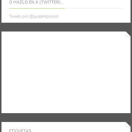
O HAZLO EN X (TWITTER)...
Tweets por @guatempleosit
ETIQUETAS