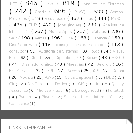
( 846 )
( 819 )
.NET
Java
Analista de Sistemas
( 742 )
( 686 )
( 533 )
Oracle
PL/SQL
Admon.
( 518 )
( 462 )
( 444 )
Proyectos
visual basic
Linux
MySQL
( 425 )
( 420 )
( 290 )
PHP
jobs (inglés)
Analista de
( 267 )
( 267 )
( 236 )
Información
Mobile Apps
Jefaturas
( 198 )
( 196 )
( 168 )
( 159 )
SAP
ventas
DBA
Gerencia
( 118 )
( 113 )
Diseñador web
consejos para el trabajador
( 91 )
( 83 )
( 74 )
consultor
Auditoría de Sistemas
blog
Visual
( 62 )
( 55 )
( 47 )
( 46 )
Fox
Cloud
Digitador
Scrum
AS400
( 44 )
( 43 )
( 42 )
( 36 )
Diseñador gráfico
Maestrías
Android
( 32 )
( 27 )
( 25 )
( 22 )
Enseñanza IT
PERL
Access
iOS
Delphi
( 20 )
( 20 )
NodeJS
AWS
( 15 )
Otros Empleos IT
( 15 )
DB2
( 13 )
Git
( 12 )
DevOps
( 10 )
Docker
( 9 )
GIS
( 9 )
Jira
( 8 )
Quality
Assurance
( 6 )
Microservicios
( 5 )
Ciberseguridad
( 4 )
FullStack
( 4 )
Python
( 4 )
Phyton
Seguridad de la Información
( 2 )
( 2 )
Confluence
( 1 )
LINKS INTERESANTES