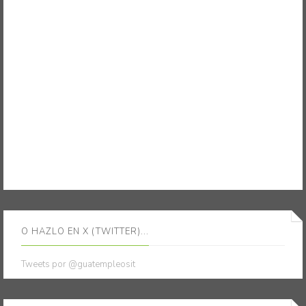
O HAZLO EN X (TWITTER)...
Tweets por @guatempleosit