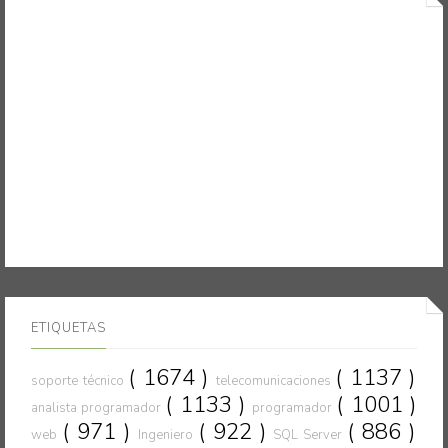
ETIQUETAS
( 1674 )
( 1137 )
soporte técnico
telecomunicaciones
( 1133 )
( 1001 )
analista programador
programador
( 971 )
( 922 )
( 886 )
web
Ingeniero
SQL Server