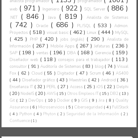
analista programador
programador
( 971 )
( 922 )
( 886 )
web
Ingeniero
SQL Server
( 846 )
( 819 )
.NET
Java
Analista de Sistemas
( 742 )
( 686 )
( 533 )
Oracle
PL/SQL
Admon.
( 518 )
( 462 )
( 444 )
Proyectos
visual basic
Linux
MySQL
( 425 )
( 420 )
( 290 )
PHP
jobs (inglés)
Analista de
( 267 )
( 267 )
( 236 )
Información
Mobile Apps
Jefaturas
( 198 )
( 196 )
( 168 )
( 159 )
SAP
ventas
DBA
Gerencia
( 118 )
( 113 )
Diseñador web
consejos para el trabajador
( 91 )
( 83 )
( 74 )
consultor
Auditoría de Sistemas
blog
Visual
( 62 )
( 55 )
( 47 )
( 46 )
Fox
Cloud
Digitador
Scrum
AS400
( 44 )
( 43 )
( 42 )
( 36 )
Diseñador gráfico
Maestrías
Android
( 32 )
( 27 )
( 25 )
( 22 )
Enseñanza IT
PERL
Access
iOS
Delphi
( 20 )
( 20 )
NodeJS
AWS
( 15 )
Otros Empleos IT
( 15 )
DB2
( 13 )
Git
( 12 )
DevOps
( 10 )
Docker
( 9 )
GIS
( 9 )
Jira
( 8 )
Quality
Assurance
( 6 )
Microservicios
( 5 )
Ciberseguridad
( 4 )
FullStack
( 4 )
Python
( 4 )
Phyton
Seguridad de la Información
( 2 )
( 2 )
Confluence
( 1 )