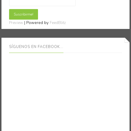
| Powered by
Preview
FeedBlitz
SÍGUENOS EN FACEBOOK...