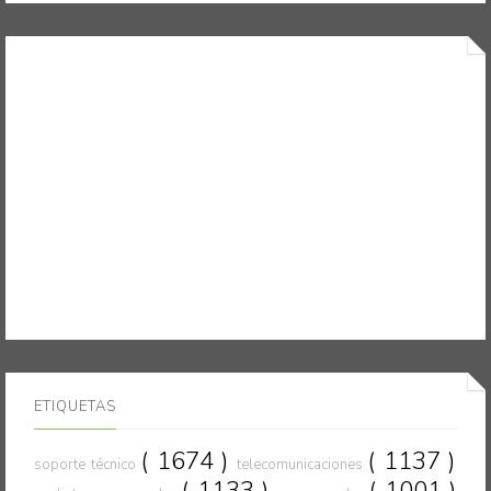
ETIQUETAS
( 1674 )
( 1137 )
soporte técnico
telecomunicaciones
( 1133 )
( 1001 )