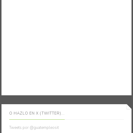
O HAZLO EN X (TWITTER)...
Tweets por @guatempleosit