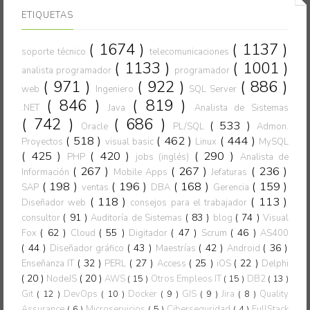
ETIQUETAS
( 1674 )
( 1137 )
soporte técnico
telecomunicaciones
( 1133 )
( 1001 )
analista programador
programador
( 971 )
( 922 )
( 886 )
web
Ingeniero
SQL Server
( 846 )
( 819 )
.NET
Java
Analista de Sistemas
( 742 )
( 686 )
( 533 )
Oracle
PL/SQL
Admon.
( 518 )
( 462 )
( 444 )
Proyectos
visual basic
Linux
MySQL
( 425 )
( 420 )
( 290 )
PHP
jobs (inglés)
Analista de
( 267 )
( 267 )
( 236 )
Información
Mobile Apps
Jefaturas
( 198 )
( 196 )
( 168 )
( 159 )
SAP
ventas
DBA
Gerencia
( 118 )
( 113 )
Diseñador web
consejos para el trabajador
( 91 )
( 83 )
( 74 )
consultor
Auditoría de Sistemas
blog
Visual
( 62 )
( 55 )
( 47 )
( 46 )
Fox
Cloud
Digitador
Scrum
AS400
( 44 )
( 43 )
( 42 )
( 36 )
Diseñador gráfico
Maestrías
Android
( 32 )
( 27 )
( 25 )
( 22 )
Enseñanza IT
PERL
Access
iOS
Delphi
( 20 )
( 20 )
NodeJS
AWS
( 15 )
Otros Empleos IT
( 15 )
DB2
( 13 )
Git
( 12 )
DevOps
( 10 )
Docker
( 9 )
GIS
( 9 )
Jira
( 8 )
Quality
Assurance
( 6 )
Microservicios
( 5 )
Ciberseguridad
( 4 )
FullStack