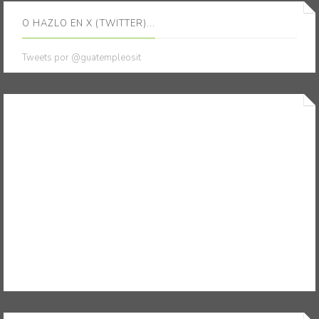
O HAZLO EN X (TWITTER)...
Tweets por @guatempleosit