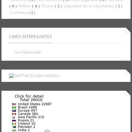
( 4 )
Python
( 4 )
Phyton
Seguridad de la Información
( 2 )
( 2 )
Confluence
( 1 )
LINKS INTERESANTES
Lo + Nuevo.Net